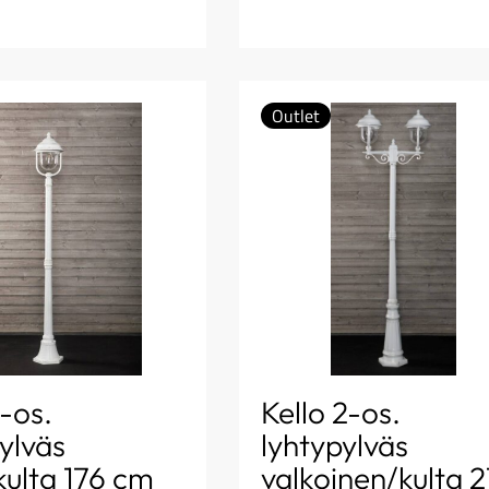
Outlet
1-os.
Kello 2-os.
ylväs
lyhtypylväs
kulta 176 cm
valkoinen/kulta 2