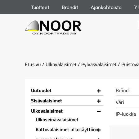
Tuotteet
Brändit
Ajankohtaista
Yh
Etusivu
/
Ulkovalaisimet
/
Pylväsvalaisimet
/ Puistova
+
Uutuudet
Brändi
+
Sisävalaisimet
Väri
–
Ulkovalaisimet
IP-luokka
Ulkoseinävalaisimet
+
Kattovalaisimet ulkokäyttöön