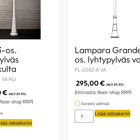
3-os.
Lampara Grande
ylväs
os. lyhtypylväs va
kulta
PL-2082-8 VA
1 VA/KU
295,00
€
(ALV 25.5%)
0
€
(Hinnasto: Noor-shop RRP)
(ALV 25.5%)
 Noor-shop RRP)
Varasto vähissä
sa
Lisää ostoskoriin
isää ostoskoriin