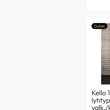
Outlet
Kello 
lyhtyp
valk./