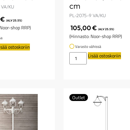
cm
 VA/KU
PL-2075-9 VA/KU
0
€
(ALV 25.5%)
105,00
€
 Noor-shop RRP)
(ALV 25.5%)
(Hinnasto: Noor-shop RRP)
sa
isää ostoskoriin
Varasto vähissä
Lisää ostoskoriin
Outlet