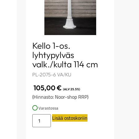
Kello 1-os.
lyhtypylväs
m
valk./kulta 114 cm
PL-2075-6 VA/KU
105,00
€
(ALV 25.5%)
(Hinnasto: Noor-shop RRP)
Varastossa
Lisää ostoskoriin