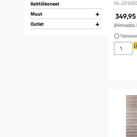
Keittiökoneet
NL-251680
+
Muut
349,9
+
Outlet
(Hinnasto:
Tilattavis
L