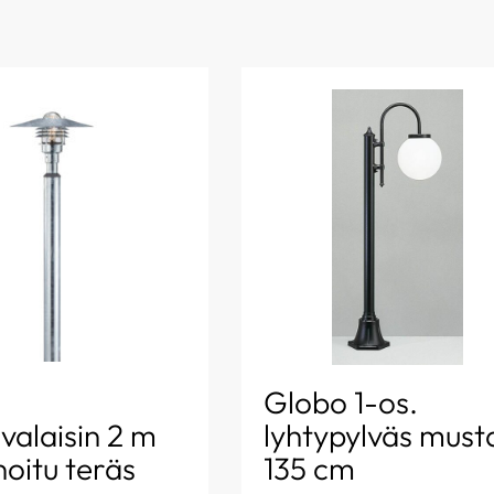
s
Globo 1-os.
valaisin 2 m
lyhtypylväs must
oitu teräs
135 cm