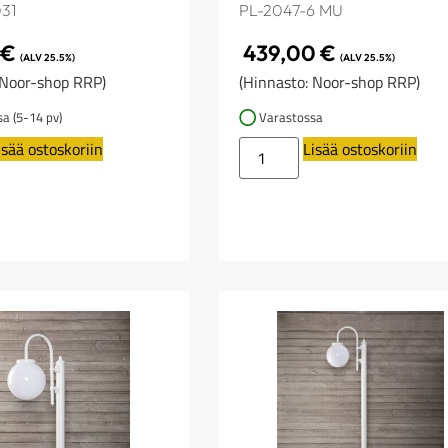
31
PL-2047-6 MU
5
€
439,00
€
(ALV 25.5%)
(ALV 25.5%)
 Noor-shop RRP)
(Hinnasto: Noor-shop RRP)
sa (5-14 pv)
Varastossa
isää ostoskoriin
Lisää ostoskoriin