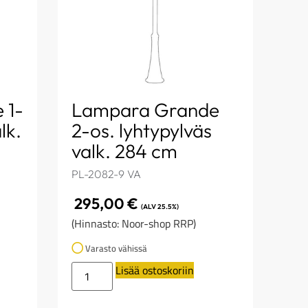
 1-
Lampara Grande
lk.
2-os. lyhtypylväs
valk. 284 cm
PL-2082-9 VA
295,00
€
(ALV 25.5%)
(Hinnasto: Noor-shop RRP)
Varasto vähissä
Lisää ostoskoriin