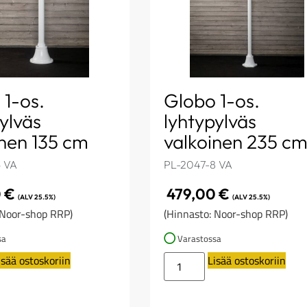
 1-os.
Globo 1-os.
ylväs
lyhtypylväs
inen 135 cm
valkoinen 235 c
6 VA
PL-2047-8 VA
0
€
479,00
€
(ALV 25.5%)
(ALV 25.5%)
 Noor-shop RRP)
(Hinnasto: Noor-shop RRP)
sa
Varastossa
isää ostoskoriin
Lisää ostoskoriin