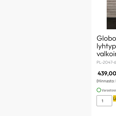
Globo
lyhtyp
valko
PL-2047-
439,0
(Hinnasto:
Varastos
L