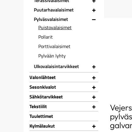
+
Terassivalaisimet
+
Puutarhavalaisimet
–
Pylväsvalaisimet
Puistovalaisimet
Pollarit
Porttivalaisimet
Pylvään lyhty
+
Ulkovalaisintarvikkeet
+
Valonlähteet
+
Sesonkivalot
+
Sähkötarvikkeet
+
Vejer
Tekstiilit
pylväs
Tuulettimet
galvan
+
Kylmälaukut