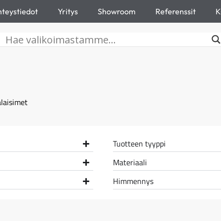
teystiedot
Yritys
Showroom
Referenssit
K
laisimet
Tuotteen tyyppi
Materiaali
Himmennys