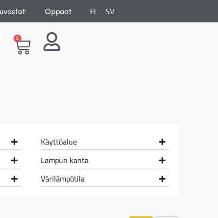
FI
SV
uvastot
Oppaat
0
Käyttöalue
Lampun kanta
Värilämpötila