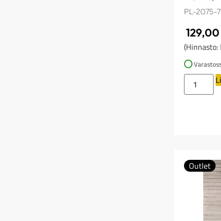
PL-2075-7
129,0
(Hinnasto:
Varastos
L
Outlet