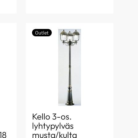
Outlet
Kello 3-os.
lyhtypylväs
18
musta/kulta