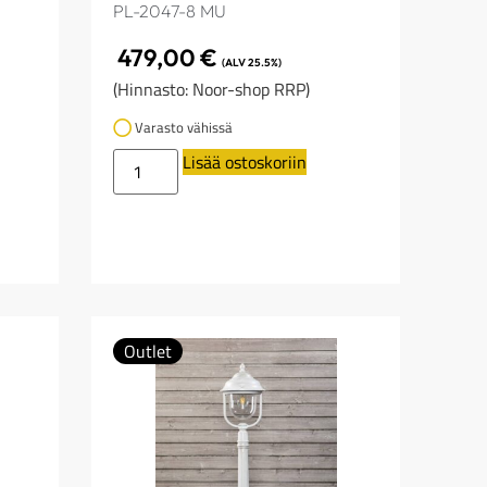
PL-2047-8 MU
479,00
€
(ALV 25.5%)
(Hinnasto: Noor-shop RRP)
Varasto vähissä
Lisää ostoskoriin
Outlet