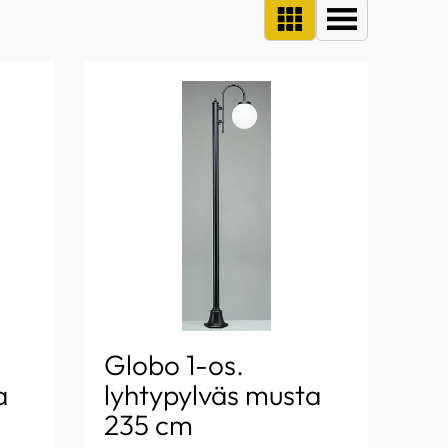
Globo 1-os.
a
lyhtypylväs musta
235 cm