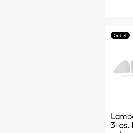
Outlet
Lamp
3-os. 