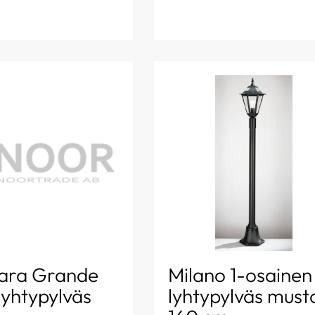
ara Grande
Milano 1-osainen
lyhtypylväs
lyhtypylväs must