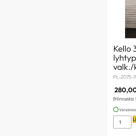
Kello 
lyhtyp
valk./
PL-2075-1
280,0
(Hinnasto:
Varastos
L