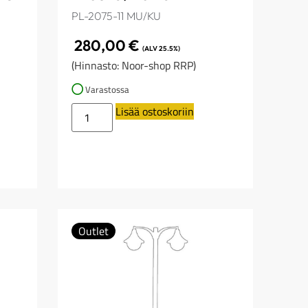
PL-2075-11 MU/KU
280,00
€
(ALV 25.5%)
(Hinnasto: Noor-shop RRP)
Varastossa
Lisää ostoskoriin
Outlet