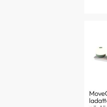
Move
ladat