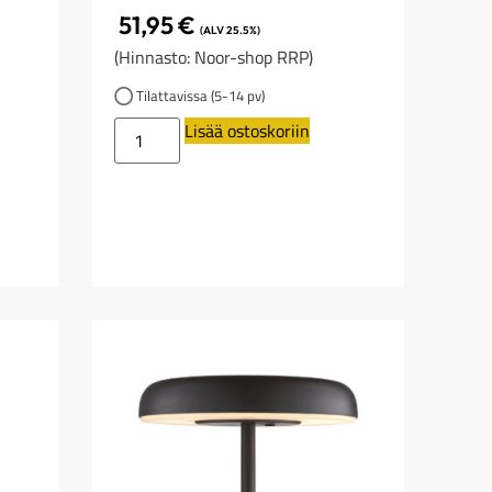
51,95
€
(ALV 25.5%)
(Hinnasto: Noor-shop RRP)
Tilattavissa (5-14 pv)
Lisää ostoskoriin