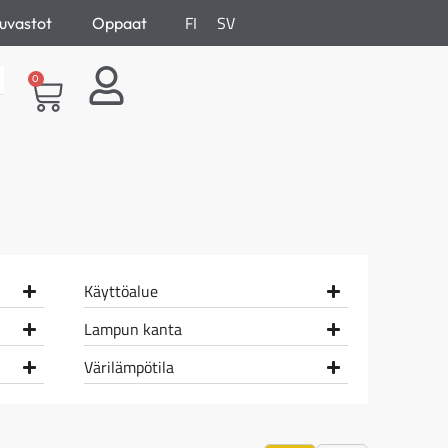
FI
SV
uvastot
Oppaat
0
Käyttöalue
Lampun kanta
Värilämpötila