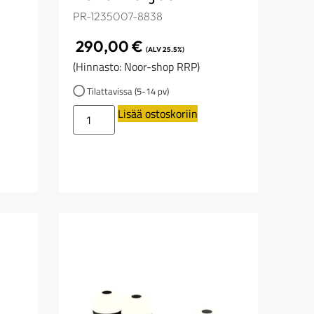
PR-1235007-8838
290,00
€
(ALV 25.5%)
(Hinnasto: Noor-shop RRP)
Tilattavissa (5-14 pv)
Lisää ostoskoriin