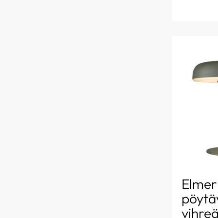
Elmer
pöytäv
vihre