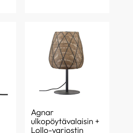
Agnar
ulkopöytävalaisin +
Lollo-varjostin