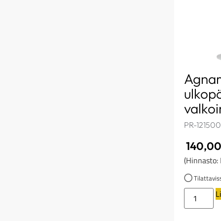
Agna
ulkopö
valko
PR-12150
140,0
(Hinnasto:
Tilattavis
L