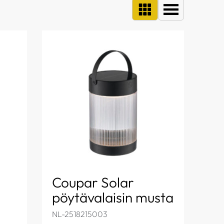
Coupar Solar
pöytävalaisin musta
NL-2518215003