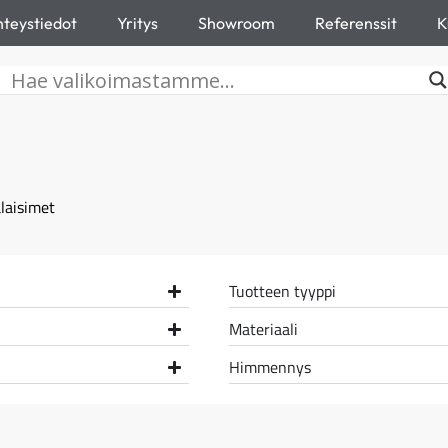
teystiedot
Yritys
Showroom
Referenssit
K
laisimet
Tuotteen tyyppi
Materiaali
Himmennys