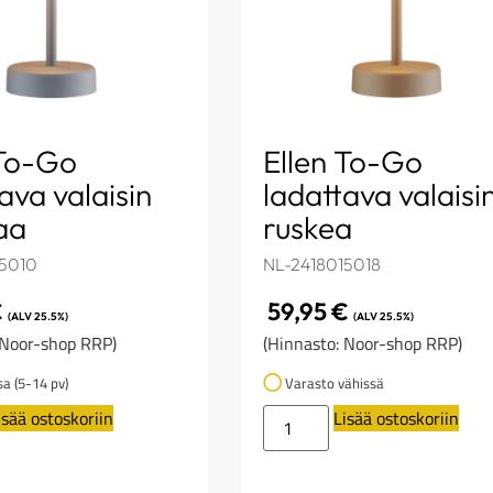
 To-Go
Ellen To-Go
ava valaisin
ladattava valaisi
aa
ruskea
15010
NL-2418015018
€
59,95
€
(ALV 25.5%)
(ALV 25.5%)
 Noor-shop RRP)
(Hinnasto: Noor-shop RRP)
sa (5-14 pv)
Varasto vähissä
isää ostoskoriin
Lisää ostoskoriin