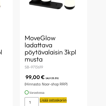
MoveGlow
ladattava
l
pöytävalaisin 3kpl
musta
SB-9713619
99,00
€
(ALV 25.5%)
(Hinnasto: Noor-shop RRP)
Varastossa
Lisää ostoskoriin