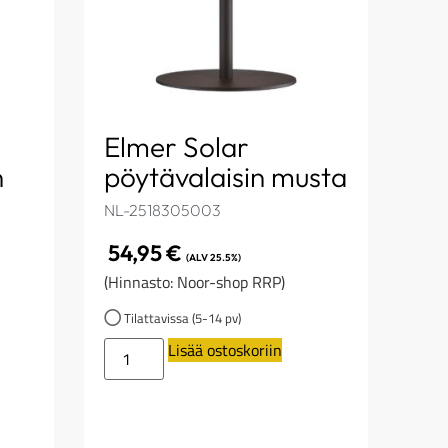
Elmer Solar
n
pöytävalaisin musta
NL-2518305003
54,95
€
(ALV 25.5%)
(Hinnasto: Noor-shop RRP)
Tilattavissa (5-14 pv)
Lisää ostoskoriin