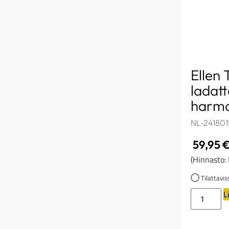
Ellen
ladatt
harm
NL-24180
59,95
(Hinnasto:
Tilattavis
L