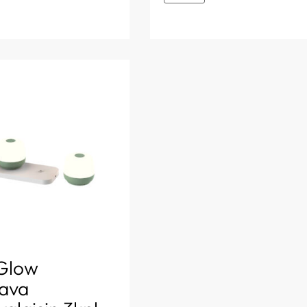
Glow
tava