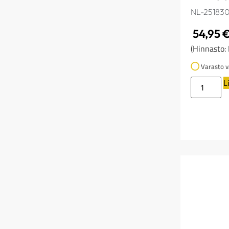
NL-25183
54,95
(Hinnasto:
Varasto v
L