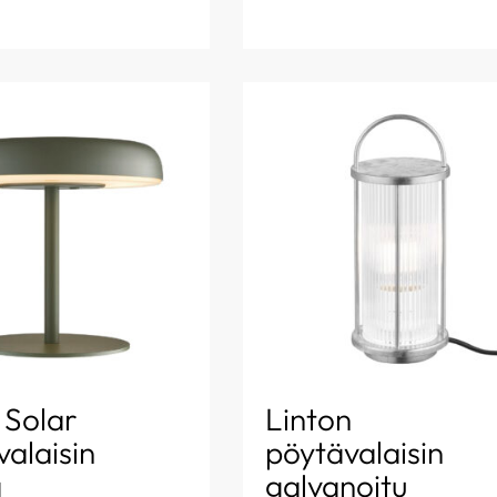
 Solar
Linton
alaisin
pöytävalaisin
ä
galvanoitu