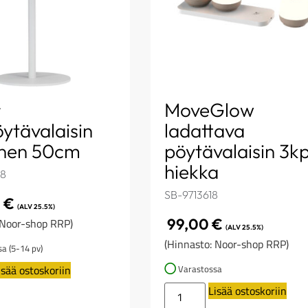
r
MoveGlow
ytävalaisin
ladattava
inen 50cm
pöytävalaisin 3kp
hiekka
08
SB-9713618
0
€
(ALV 25.5%)
99,00
€
 Noor-shop RRP)
(ALV 25.5%)
(Hinnasto: Noor-shop RRP)
sa (5-14 pv)
isää ostoskoriin
Varastossa
Lisää ostoskoriin