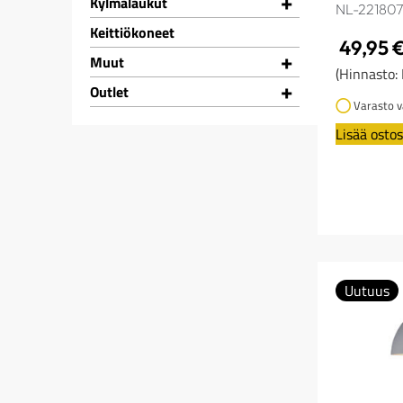
+
Kylmälaukut
NL-22180
Keittiökoneet
49,95
+
Muut
(Hinnasto:
+
Outlet
Varasto v
Lisää ostos
Uutuus