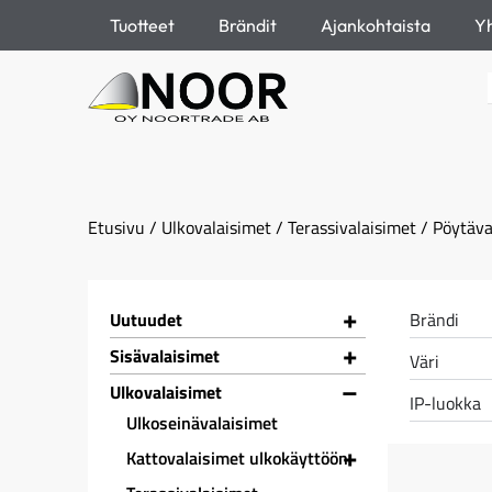
Tuotteet
Brändit
Ajankohtaista
Yh
Etusivu
/
Ulkovalaisimet
/
Terassivalaisimet
/ Pöytäva
+
Uutuudet
Brändi
+
Sisävalaisimet
Väri
–
Ulkovalaisimet
IP-luokka
Ulkoseinävalaisimet
+
Kattovalaisimet ulkokäyttöön