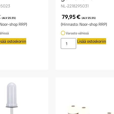
05023
NL-2218295031
€
79,95
€
(ALV 25.5%)
(ALV 25.5%)
 Noor-shop RRP)
(Hinnasto: Noor-shop RRP)
ähissä
Varasto vähissä
isää ostoskoriin
Lisää ostoskoriin