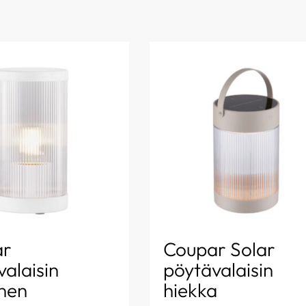
ar
Coupar Solar
alaisin
pöytävalaisin
inen
hiekka