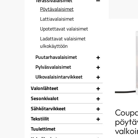
–
Terassivalaisimet
Pöytävalaisimet
Lattiavalaisimet
Upotettavat valaisimet
Ladattavat valaisimet
ulkokäyttöön
+
Puutarhavalaisimet
+
Pylväsvalaisimet
+
Ulkovalaisintarvikkeet
+
Valonlähteet
+
Sesonkivalot
+
Sähkötarvikkeet
Coup
+
Tekstiilit
pöytäv
Tuulettimet
valko