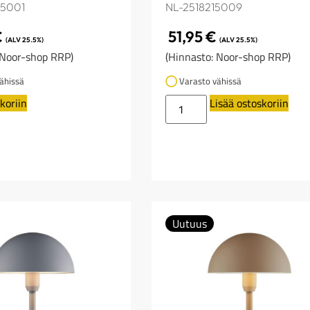
75001
NL-2518215009
€
51,95
€
(ALV 25.5%)
(ALV 25.5%)
 Noor-shop RRP)
(Hinnasto: Noor-shop RRP)
ähissä
Varasto vähissä
koriin
Lisää ostoskoriin
Uutuus