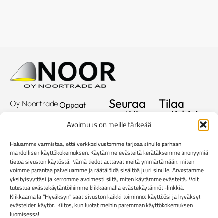
Seuraa
Tilaa
Oy Noortrade
Oppaat
meitä
uutiskirje
Ab
Kuvastot
Avoimuus on meille tärkeää
Hallimestarinkatu
Sähköposti
Referenssit
2
Haluamme varmistaa, että verkkosivustomme tarjoaa sinulle parhaan
20780
Showroom
mahdollisen käyttökokemuksen. Käytämme evästeitä kerätäksemme anonyymiä
tietoa sivuston käytöstä. Nämä tiedot auttavat meitä ymmärtämään, miten
Kaarina
Yritys
voimme parantaa palveluamme ja räätälöidä sisältöä juuri sinulle. Arvostamme
info@noortrade.fi
yksityisyyttäsi ja kerromme avoimesti siitä, miten käytämme evästeitä. Voit
Yhteystiedot
+358 2 51 22
tutustua evästekäytäntöihimme klikkaamalla evästekäytännöt -linkkiä.
Klikkaamalla "Hyväksyn" saat sivuston kaikki toiminnot käyttöösi ja hyväksyt
500
Ajankohtaista
evästeiden käytön. Kiitos, kun luotat meihin paremman käyttökokemuksen
Brändit
luomisessa!