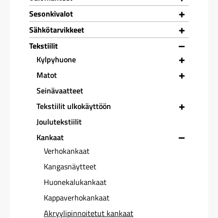
+
Sesonkivalot
+
Sähkötarvikkeet
–
Tekstiilit
+
Kylpyhuone
+
Matot
Seinävaatteet
+
Tekstiilit ulkokäyttöön
Joulutekstiilit
–
Kankaat
Verhokankaat
Kangasnäytteet
Huonekalukankaat
Kappaverhokankaat
Akryylipinnoitetut kankaat