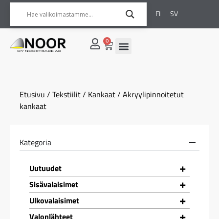
FI
SV
0
Etusivu
/
Tekstiilit
/
Kankaat
/ Akryylipinnoitetut
kankaat
Kategoria
+
Uutuudet
+
Sisävalaisimet
+
Ulkovalaisimet
+
Valonlähteet