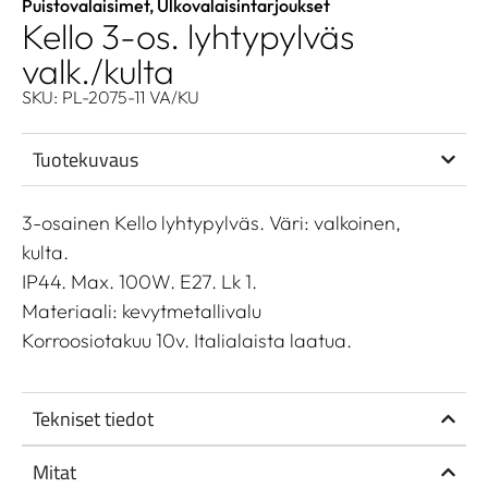
Puistovalaisimet
,
Ulkovalaisintarjoukset
Kello 3-os. lyhtypylväs
valk./kulta
SKU: PL-2075-11 VA/KU
Tuotekuvaus
3-osainen Kello lyhtypylväs. Väri: valkoinen,
kulta.
IP44. Max. 100W. E27. Lk 1.
Materiaali: kevytmetallivalu
Korroosiotakuu 10v. Italialaista laatua.
Tekniset tiedot
Mitat