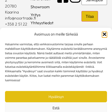
20780
Showroom
Kaarina
Yritys
info@noortrade.fi
Yhteystiedot
+358 2 51 22
500
Ajankohtaista
Avoimuus on meille tärkeää
Brändit
Haluamme varmistaa, että verkkosivustomme tarjoaa sinulle parhaan
Mediapankki
mahdollisen käyttökokemuksen. Käytämme evästeitä kerätäksemme anonyymiä
tietoa sivuston käytöstä. Nämä tiedot auttavat meitä ymmärtämään, miten
voimme parantaa palveluamme ja räätälöidä sisältöä juuri sinulle. Arvostamme
Rekisteri- ja tietosuojaseloste
yksityisyyttäsi ja kerromme avoimesti siitä, miten käytämme evästeitä. Voit
Kuluttaja-asiakkaiden toimitusehdot
tutustua evästekäytäntöihimme klikkaamalla evästekäytännöt -linkkiä.
Yritysasiakkaiden toimitusehdot
Reklamaatiolomake
Klikkaamalla "Hyväksyn" saat sivuston kaikki toiminnot käyttöösi ja hyväksyt
evästeiden käytön. Kiitos, kun luotat meihin paremman käyttökokemuksen
Evästekäytännöt
luomisessa!
Hyväksyn
Estä