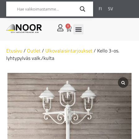
FI
SV
0
Etusivu
/
Outlet
/
Ulkovalaisintarjoukset
/ Kello 3-os.
lyhtypylväs valk./kulta