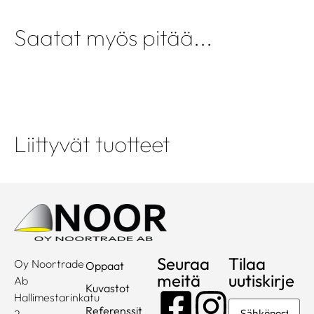
Saatat myös pitää...
Liittyvät tuotteet
Seuraa
Tilaa
Oy Noortrade
Oppaat
meitä
uutiskirje
Ab
Kuvastot
Hallimestarinkatu
Sähköposti
Referenssit
2