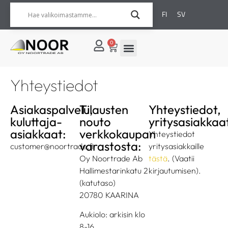
FI
SV
0
Yhteystiedot
Asiakaspalvelu,
Tilausten
Yhteystiedot,
kuluttaja-
nouto
yritysasiakkaa
asiakkaat:
verkkokaupan
Yhteystiedot
varastosta:
customer@noortrade.fi
yritysasiakkaille
Oy Noortrade Ab
tästä
. (Vaatii
Hallimestarinkatu 2
kirjautumisen).
(katutaso)
20780 KAARINA
Aukiolo: arkisin klo
8-16.