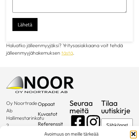
Haluatko jälleenmyyjäksi? Yritysasiakkaana voit tehdä
jälleenmyyjähakemuksen
tästä
.
Seuraa
Tilaa
Oy Noortrade
Oppaat
meitä
uutiskirje
Ab
Kuvastot
Hallimestarinkatu
Sähköposti
Referenssit
2
20780
Avoimuus on meille tärkeää
Showroom