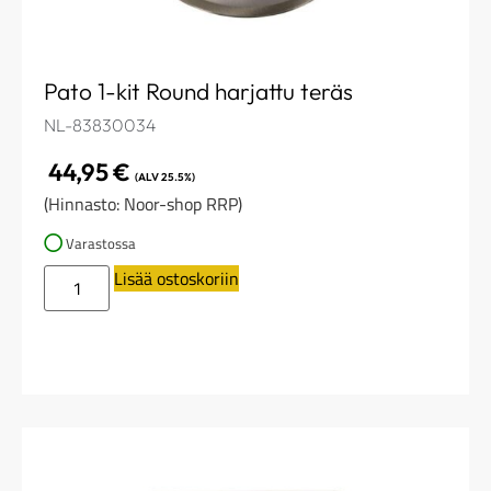
Pato 1-kit Round harjattu teräs
NL-83830034
44,95
€
(ALV 25.5%)
(Hinnasto: Noor-shop RRP)
Varastossa
Lisää ostoskoriin