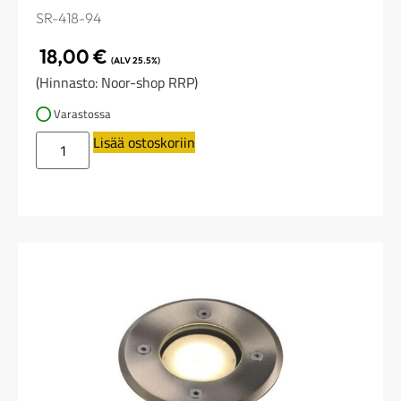
SR-418-94
18,00
€
(ALV 25.5%)
(Hinnasto: Noor-shop RRP)
Varastossa
Lisää ostoskoriin