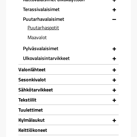
+
Terassivalaisimet
–
Puutarhavalaisimet
Puutarhaspotit
Maavalot
+
Pylväsvalaisimet
+
Ulkovalaisintarvikkeet
+
Valonlähteet
+
Sesonkivalot
+
Sähkötarvikkeet
+
Tekstiilit
Tuulettimet
+
Kylmälaukut
Keittiökoneet