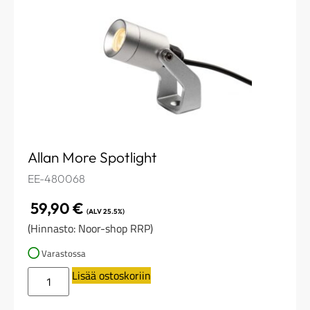
Allan More Spotlight
EE-480068
59,90
€
(ALV 25.5%)
(Hinnasto: Noor-shop RRP)
Varastossa
Lisää ostoskoriin