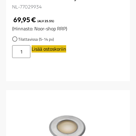
NL-77029934
69,95
€
(ALV 25.5%)
(Hinnasto: Noor-shop RRP)
Tilattavissa (5-14 pv)
Lisää ostoskoriin