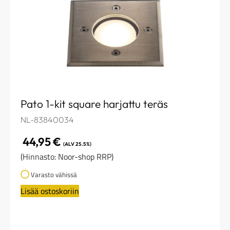
Pato 1-kit square harjattu teräs
NL-83840034
44,95
€
(ALV 25.5%)
(Hinnasto: Noor-shop RRP)
Varasto vähissä
Lisää ostoskoriin