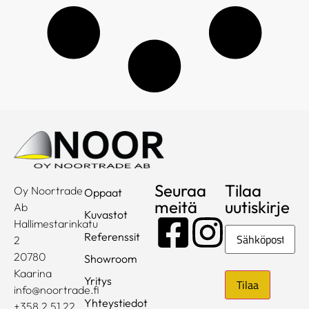
Seuraa
Tilaa
Oy Noortrade
Oppaat
meitä
uutiskirje
Ab
Kuvastot
Hallimestarinkatu
Sähköposti
Referenssit
2
20780
Showroom
Kaarina
Yritys
info@noortrade.fi
Yhteystiedot
+358 2 51 22