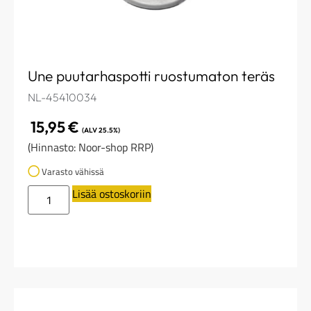
Une puutarhaspotti ruostumaton teräs
NL-45410034
15,95
€
(ALV 25.5%)
(Hinnasto: Noor-shop RRP)
Varasto vähissä
Lisää ostoskoriin