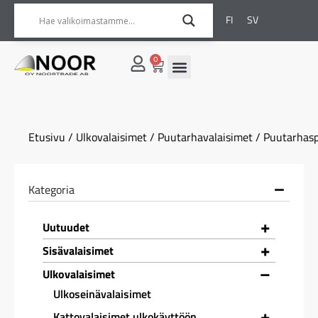
FI
SV
0
Etusivu
/
Ulkovalaisimet
/
Puutarhavalaisimet
/ Puutarhasp
Kategoria
+
Uutuudet
+
Sisävalaisimet
–
Ulkovalaisimet
Ulkoseinävalaisimet
+
Kattovalaisimet ulkokäyttöön