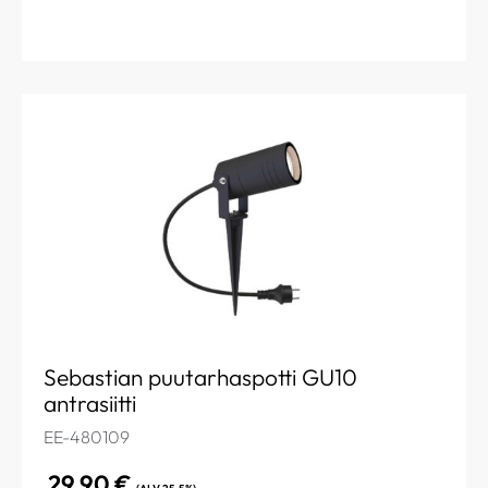
Sebastian puutarhaspotti GU10
antrasiitti
EE-480109
29,90
€