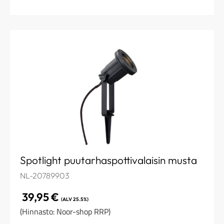
Spotlight puutarhaspottivalaisin musta
NL-20789903
39,95
€
(ALV 25.5%)
(Hinnasto: Noor-shop RRP)