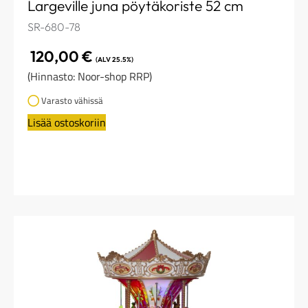
Largeville juna pöytäkoriste 52 cm
SR-680-78
120,00
€
(ALV 25.5%)
(Hinnasto: Noor-shop RRP)
Varasto vähissä
Lisää ostoskoriin