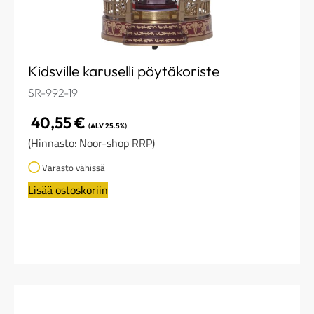
Kidsville karuselli pöytäkoriste
SR-992-19
40,55
€
(ALV 25.5%)
(Hinnasto: Noor-shop RRP)
Varasto vähissä
Lisää ostoskoriin