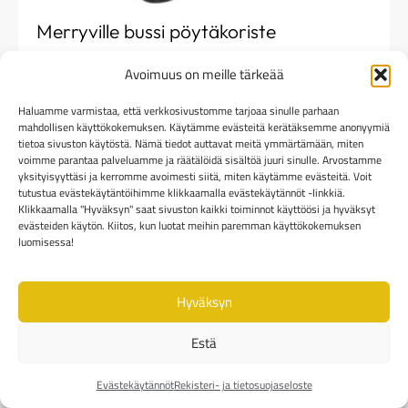
Merryville bussi pöytäkoriste
SR-992-22
Avoimuus on meille tärkeää
33,00
€
(ALV 25.5%)
Haluamme varmistaa, että verkkosivustomme tarjoaa sinulle parhaan
(Hinnasto: Noor-shop RRP)
mahdollisen käyttökokemuksen. Käytämme evästeitä kerätäksemme anonyymiä
tietoa sivuston käytöstä. Nämä tiedot auttavat meitä ymmärtämään, miten
Tilattavissa (5-14 pv)
voimme parantaa palveluamme ja räätälöidä sisältöä juuri sinulle. Arvostamme
yksityisyyttäsi ja kerromme avoimesti siitä, miten käytämme evästeitä. Voit
Lisää ostoskoriin
tutustua evästekäytäntöihimme klikkaamalla evästekäytännöt -linkkiä.
Klikkaamalla "Hyväksyn" saat sivuston kaikki toiminnot käyttöösi ja hyväksyt
evästeiden käytön. Kiitos, kun luotat meihin paremman käyttökokemuksen
luomisessa!
Hyväksyn
Estä
Evästekäytännöt
Rekisteri- ja tietosuojaseloste