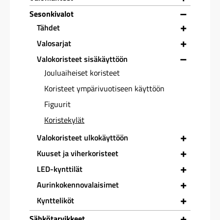
–
Sesonkivalot
+
Tähdet
+
Valosarjat
–
Valokoristeet sisäkäyttöön
Jouluaiheiset koristeet
Koristeet ympärivuotiseen käyttöön
Figuurit
Koristekylät
+
Valokoristeet ulkokäyttöön
+
Kuuset ja viherkoristeet
+
LED-kynttilät
+
Aurinkokennovalaisimet
+
Kyntteliköt
+
Sähkötarvikkeet