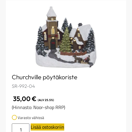
Churchville pöytäkoriste
SR-992-04
35,00
€
(ALV 25.5%)
(Hinnasto: Noor-shop RRP)
Varasto vähissä
Lisää ostoskoriin