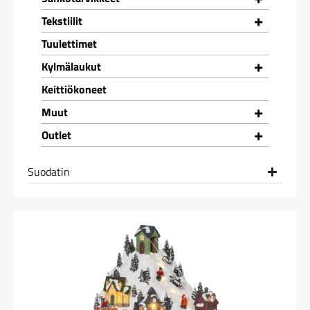
+
Tekstiilit
Tuulettimet
+
Kylmälaukut
Keittiökoneet
+
Muut
+
Outlet
Suodatin