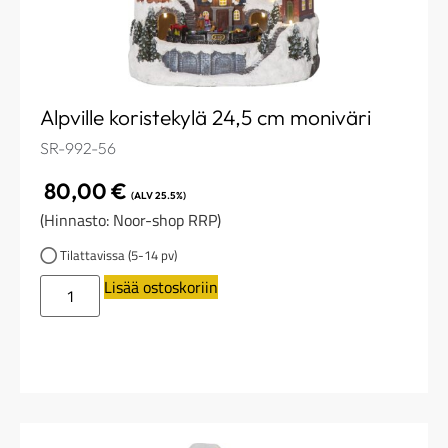
Alpville koristekylä 24,5 cm moniväri
SR-992-56
80,00
€
(ALV 25.5%)
(Hinnasto: Noor-shop RRP)
Tilattavissa (5-14 pv)
Lisää ostoskoriin