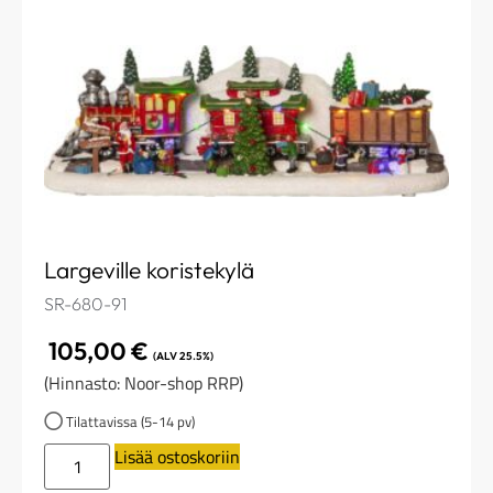
Largeville koristekylä
SR-680-91
105,00
€
(ALV 25.5%)
(Hinnasto: Noor-shop RRP)
Tilattavissa (5-14 pv)
Lisää ostoskoriin