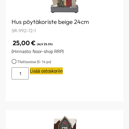
Hus pöytäkoriste beige 24cm
SR-992-72-1
25,00
€
(ALV 25.5%)
(Hinnasto: Noor-shop RRP)
Tilattavissa (5-14 pv)
Lisää ostoskoriin