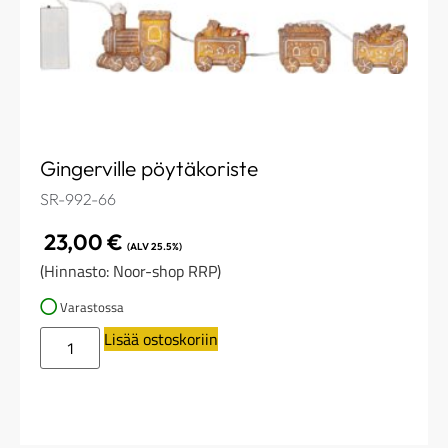
Gingerville pöytäkoriste
SR-992-66
23,00
€
(ALV 25.5%)
(Hinnasto: Noor-shop RRP)
Varastossa
Lisää ostoskoriin