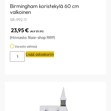
Birmingham koristekylä 60 cm
valkoinen
SR-992-11
23,95
€
(ALV 25.5%)
(Hinnasto: Noor-shop RRP)
Varasto vähissä
Lisää ostoskoriin