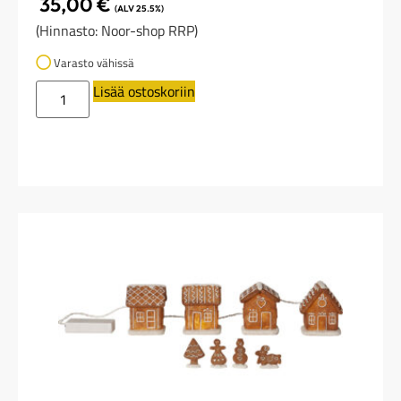
35,00
€
(ALV 25.5%)
(Hinnasto: Noor-shop RRP)
Varasto vähissä
Lisää ostoskoriin