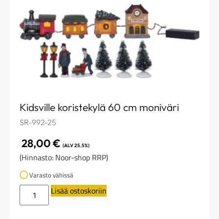
Kidsville koristekylä 60 cm moniväri
SR-992-25
28,00
€
(ALV 25.5%)
(Hinnasto: Noor-shop RRP)
Varasto vähissä
Lisää ostoskoriin