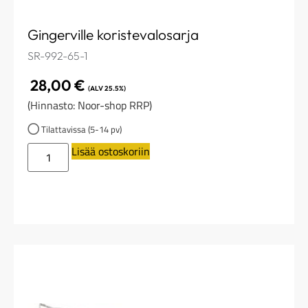
Gingerville koristevalosarja
SR-992-65-1
28,00
€
(ALV 25.5%)
(Hinnasto: Noor-shop RRP)
Tilattavissa (5-14 pv)
Lisää ostoskoriin