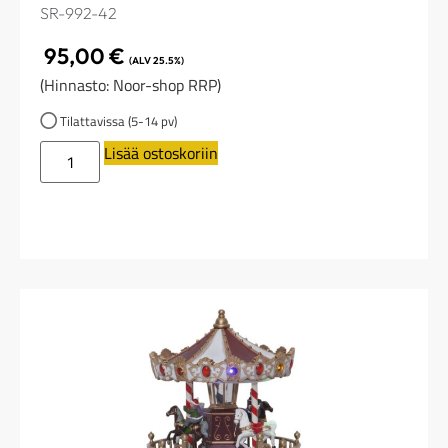
SR-992-42
95,00
€
(ALV 25.5%)
(Hinnasto: Noor-shop RRP)
Tilattavissa (5-14 pv)
Lisää ostoskoriin