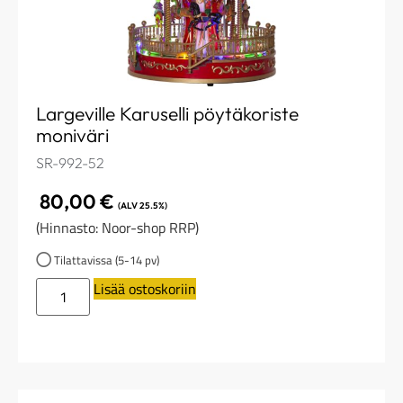
Largeville Karuselli pöytäkoriste
moniväri
SR-992-52
80,00
€
(ALV 25.5%)
(Hinnasto: Noor-shop RRP)
Tilattavissa (5-14 pv)
Lisää ostoskoriin