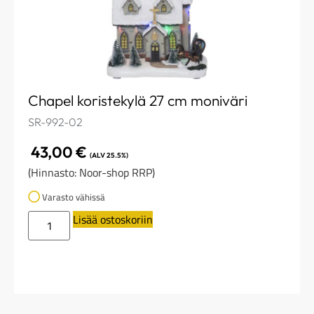
Chapel koristekylä 27 cm moniväri
SR-992-02
43,00
€
(ALV 25.5%)
(Hinnasto: Noor-shop RRP)
Varasto vähissä
Lisää ostoskoriin