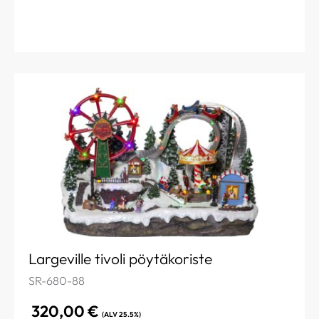
Largeville tivoli pöytäkoriste
SR-680-88
320,00
€
(ALV 25.5%)