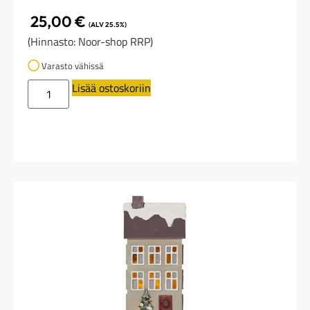
25,00
€
(ALV 25.5%)
(Hinnasto: Noor-shop RRP)
Varasto vähissä
Lisää ostoskoriin