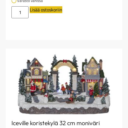
Varasto vähissä
Lisää ostoskoriin
Iceville koristekylä 32 cm moniväri