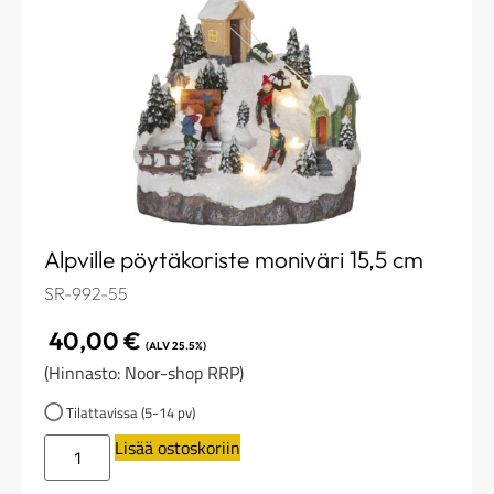
Alpville pöytäkoriste moniväri 15,5 cm
SR-992-55
40,00
€
(ALV 25.5%)
(Hinnasto: Noor-shop RRP)
Tilattavissa (5-14 pv)
Lisää ostoskoriin