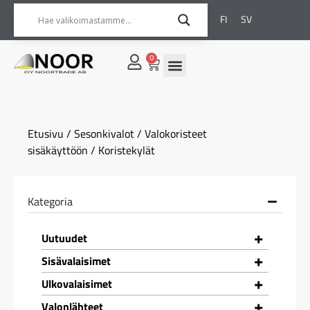
FI
SV
0
Etusivu
/
Sesonkivalot
/
Valokoristeet
sisäkäyttöön
/ Koristekylät
Kategoria
+
Uutuudet
+
Sisävalaisimet
+
Ulkovalaisimet
+
Valonlähteet