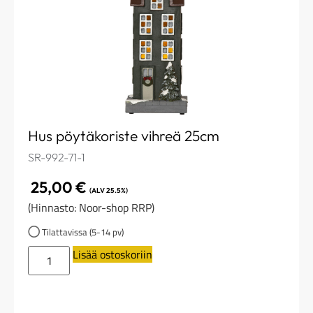
Hus pöytäkoriste vihreä 25cm
SR-992-71-1
25,00
€
(ALV 25.5%)
(Hinnasto: Noor-shop RRP)
Tilattavissa (5-14 pv)
Lisää ostoskoriin