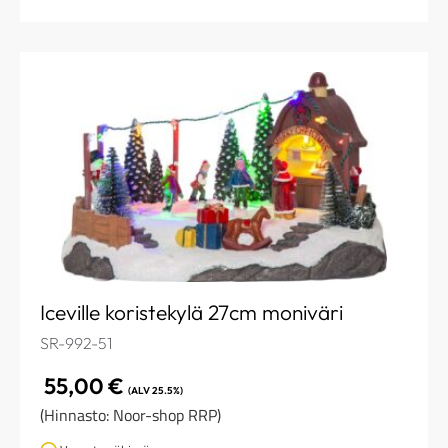
Iceville koristekylä 27cm moniväri
SR-992-51
55,00
€
(ALV 25.5%)
(Hinnasto: Noor-shop RRP)