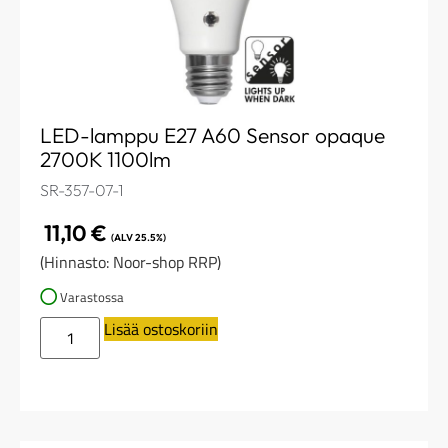
LED-lamppu E27 A60 Sensor opaque
2700K 1100lm
SR-357-07-1
11,10
€
(ALV 25.5%)
(Hinnasto: Noor-shop RRP)
Varastossa
Lisää ostoskoriin