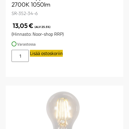
2700K 1050lm
SR-352-34-6
13,05
€
(ALV 25.5%)
(Hinnasto: Noor-shop RRP)
Varastossa
Lisää ostoskoriin