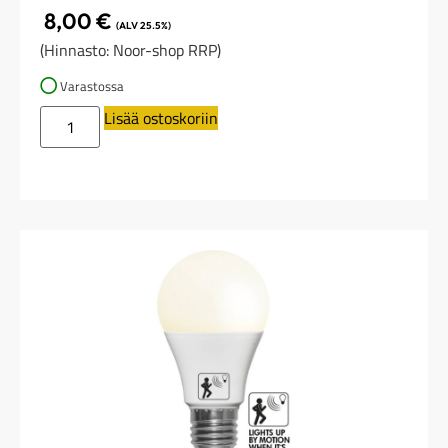
8,00
€
(ALV 25.5%)
(Hinnasto: Noor-shop RRP)
Varastossa
Lisää ostoskoriin