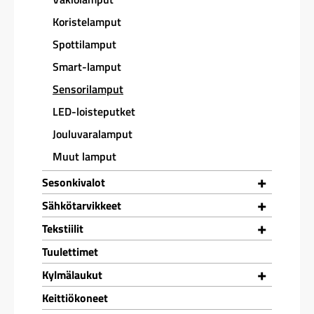
Koristelamput
Spottilamput
Smart-lamput
Sensorilamput
LED-loisteputket
Jouluvaralamput
Muut lamput
+
Sesonkivalot
+
Sähkötarvikkeet
+
Tekstiilit
Tuulettimet
+
Kylmälaukut
Keittiökoneet