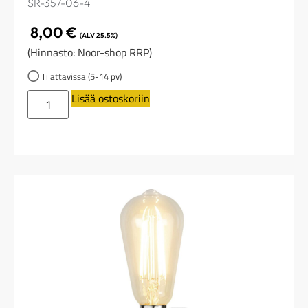
SR-357-06-4
8,00
€
(ALV 25.5%)
(Hinnasto: Noor-shop RRP)
Tilattavissa (5-14 pv)
Lisää ostoskoriin