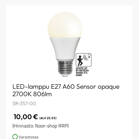
LED-lamppu E27 A60 Sensor opaque
2700K 806lm
SR-357-00
10,00
€
(ALV 25.5%)
(Hinnasto: Noor-shop RRP)
Varastossa