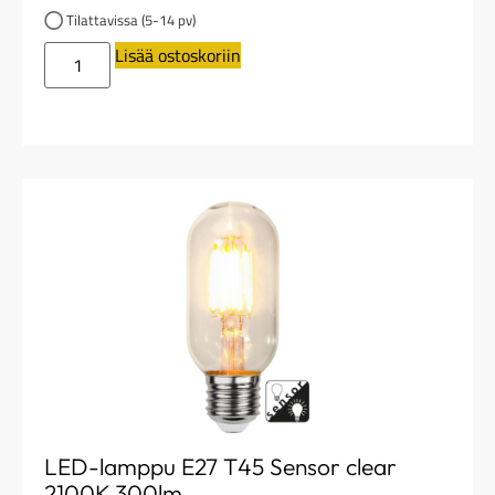
Tilattavissa (5-14 pv)
Lisää ostoskoriin
LED-lamppu E27 T45 Sensor clear
2100K 300lm