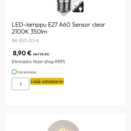
LED-lamppu E27 A60 Sensor clear
2100K 350lm
SR-353-20-6
8,90
€
(ALV 25.5%)
(Hinnasto: Noor-shop RRP)
Varastossa
Lisää ostoskoriin