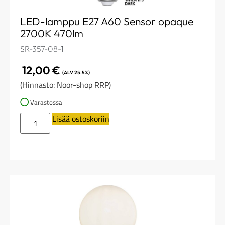
LED-lamppu E27 A60 Sensor opaque
2700K 470lm
SR-357-08-1
12,00
€
(ALV 25.5%)
(Hinnasto: Noor-shop RRP)
Varastossa
Lisää ostoskoriin