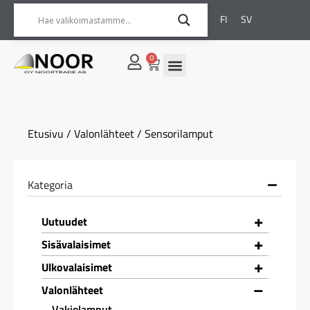
FI
SV
0
Etusivu
/
Valonlähteet
/ Sensorilamput
Kategoria
+
Uutuudet
+
Sisävalaisimet
+
Ulkovalaisimet
–
Valonlähteet
Vakiolamput