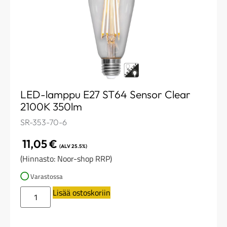
LED-lamppu E27 ST64 Sensor Clear
2100K 350lm
SR-353-70-6
11,05
€
(ALV 25.5%)
(Hinnasto: Noor-shop RRP)
Varastossa
Lisää ostoskoriin