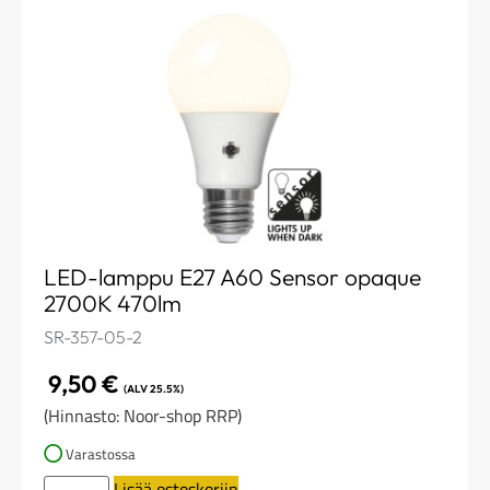
LED-lamppu E27 A60 Sensor opaque
2700K 470lm
SR-357-05-2
9,50
€
(ALV 25.5%)
(Hinnasto: Noor-shop RRP)
Varastossa
Lisää ostoskoriin