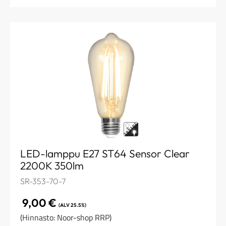
LED-lamppu E27 ST64 Sensor Clear
2200K 350lm
SR-353-70-7
9,00
€
(ALV 25.5%)
(Hinnasto: Noor-shop RRP)