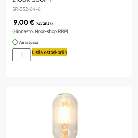
SR-352-64-6
9,00
€
(ALV 25.5%)
(Hinnasto: Noor-shop RRP)
Varastossa
Lisää ostoskoriin