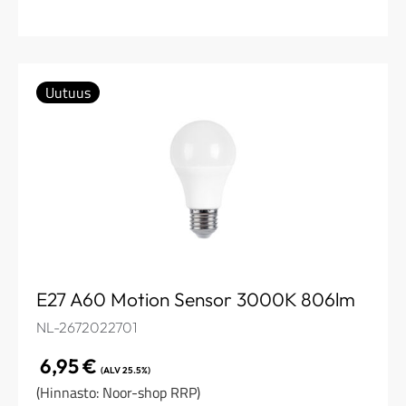
Uutuus
E27 A60 Motion Sensor 3000K 806lm
NL-2672022701
6,95
€
(ALV 25.5%)
(Hinnasto: Noor-shop RRP)