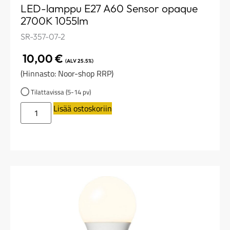
LED-lamppu E27 A60 Sensor opaque
2700K 1055lm
SR-357-07-2
10,00
€
(ALV 25.5%)
(Hinnasto: Noor-shop RRP)
Tilattavissa (5-14 pv)
Lisää ostoskoriin