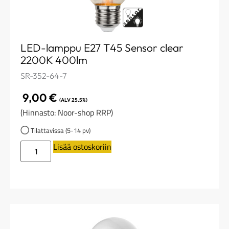
LED-lamppu E27 T45 Sensor clear
2200K 400lm
SR-352-64-7
9,00
€
(ALV 25.5%)
(Hinnasto: Noor-shop RRP)
Tilattavissa (5-14 pv)
Lisää ostoskoriin