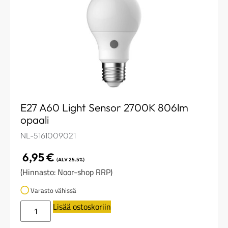
E27 A60 Light Sensor 2700K 806lm
opaali
NL-5161009021
6,95
€
(ALV 25.5%)
(Hinnasto: Noor-shop RRP)
Varasto vähissä
Lisää ostoskoriin