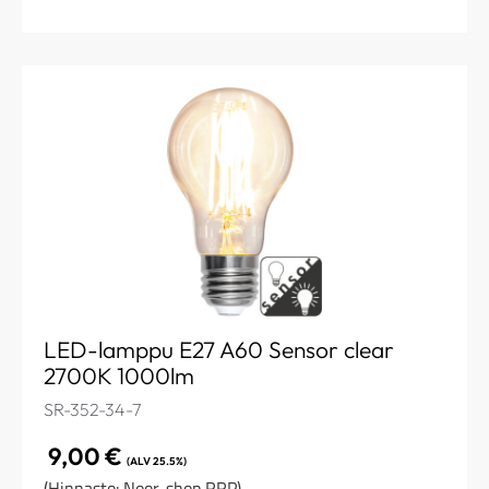
LED-lamppu E27 A60 Sensor clear
2700K 1000lm
SR-352-34-7
9,00
€
(ALV 25.5%)
(Hinnasto: Noor-shop RRP)