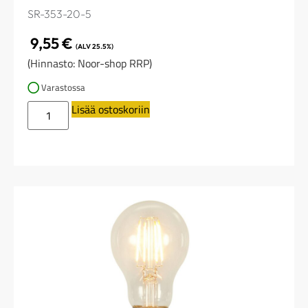
SR-353-20-5
9,55
€
(ALV 25.5%)
(Hinnasto: Noor-shop RRP)
Varastossa
Lisää ostoskoriin