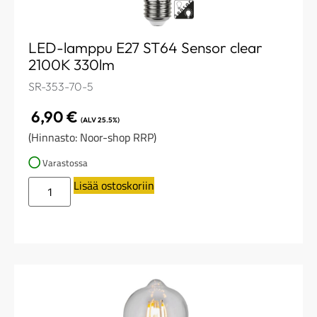
LED-lamppu E27 ST64 Sensor clear
2100K 330lm
SR-353-70-5
6,90
€
(ALV 25.5%)
(Hinnasto: Noor-shop RRP)
Varastossa
Lisää ostoskoriin