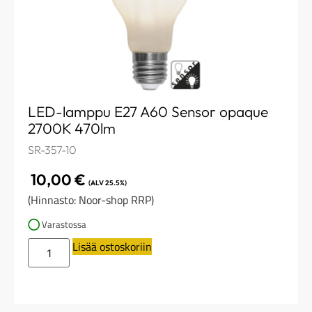
LED-lamppu E27 A60 Sensor opaque
2700K 470lm
SR-357-10
10,00
€
(ALV 25.5%)
(Hinnasto: Noor-shop RRP)
Varastossa
Lisää ostoskoriin