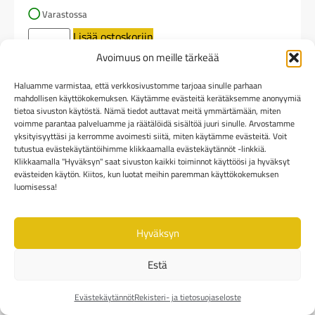
Varastossa
Lisää ostoskoriin
Avoimuus on meille tärkeää
Haluamme varmistaa, että verkkosivustomme tarjoaa sinulle parhaan
mahdollisen käyttökokemuksen. Käytämme evästeitä kerätäksemme anonyymiä
tietoa sivuston käytöstä. Nämä tiedot auttavat meitä ymmärtämään, miten
voimme parantaa palveluamme ja räätälöidä sisältöä juuri sinulle. Arvostamme
yksityisyyttäsi ja kerromme avoimesti siitä, miten käytämme evästeitä. Voit
tutustua evästekäytäntöihimme klikkaamalla evästekäytännöt -linkkiä.
Klikkaamalla "Hyväksyn" saat sivuston kaikki toiminnot käyttöösi ja hyväksyt
evästeiden käytön. Kiitos, kun luotat meihin paremman käyttökokemuksen
luomisessa!
Hyväksyn
Estä
Evästekäytännöt
Rekisteri- ja tietosuojaseloste