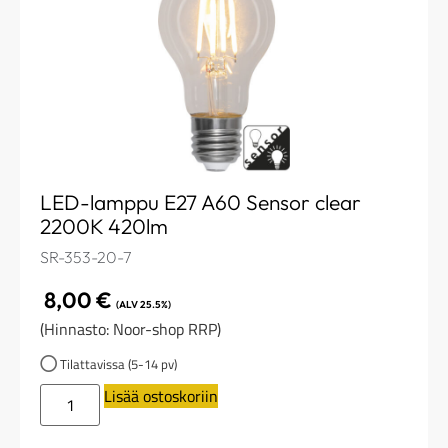
LED-lamppu E27 A60 Sensor clear
2200K 420lm
SR-353-20-7
8,00
€
(ALV 25.5%)
(Hinnasto: Noor-shop RRP)
Tilattavissa (5-14 pv)
Lisää ostoskoriin