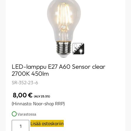
LED-lamppu E27 A60 Sensor clear
2700K 450lm
SR-352-23-6
8,00
€
(ALV 25.5%)
(Hinnasto: Noor-shop RRP)
Varastossa
Lisää ostoskoriin