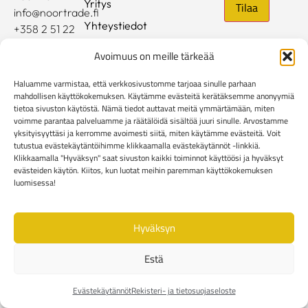
Yritys
info@noortrade.fi
Yhteystiedot
+358 2 51 22
500
Ajankohtaista
Avoimuus on meille tärkeää
Brändit
Haluamme varmistaa, että verkkosivustomme tarjoaa sinulle parhaan
Mediapankki
mahdollisen käyttökokemuksen. Käytämme evästeitä kerätäksemme anonyymiä
tietoa sivuston käytöstä. Nämä tiedot auttavat meitä ymmärtämään, miten
voimme parantaa palveluamme ja räätälöidä sisältöä juuri sinulle. Arvostamme
Rekisteri- ja tietosuojaseloste
yksityisyyttäsi ja kerromme avoimesti siitä, miten käytämme evästeitä. Voit
Kuluttaja-asiakkaiden toimitusehdot
tutustua evästekäytäntöihimme klikkaamalla evästekäytännöt -linkkiä.
Yritysasiakkaiden toimitusehdot
Reklamaatiolomake
Klikkaamalla "Hyväksyn" saat sivuston kaikki toiminnot käyttöösi ja hyväksyt
evästeiden käytön. Kiitos, kun luotat meihin paremman käyttökokemuksen
Evästekäytännöt
luomisessa!
Hyväksyn
Estä
Evästekäytännöt
Rekisteri- ja tietosuojaseloste