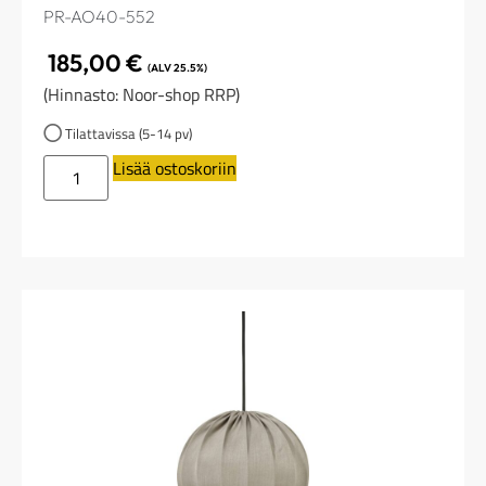
PR-AO40-552
185,00
€
(ALV 25.5%)
(Hinnasto: Noor-shop RRP)
Tilattavissa (5-14 pv)
Lisää ostoskoriin