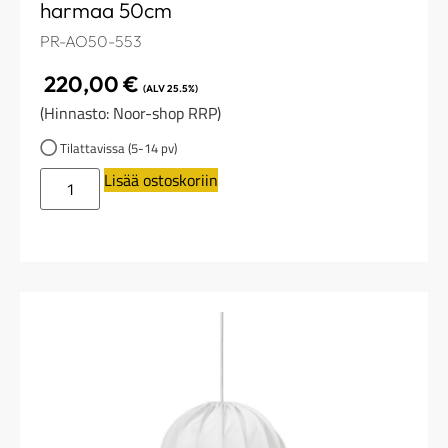
harmaa 50cm
PR-AO50-553
220,00
€
(ALV 25.5%)
(Hinnasto: Noor-shop RRP)
Tilattavissa (5-14 pv)
Lisää ostoskoriin