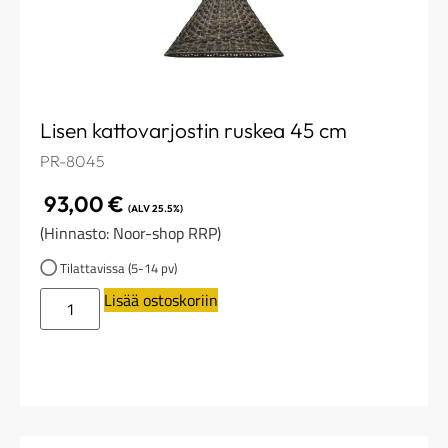
Lisen kattovarjostin ruskea 45 cm
PR-8045
93,00
€
(ALV 25.5%)
(Hinnasto: Noor-shop RRP)
Tilattavissa (5-14 pv)
Lisää ostoskoriin