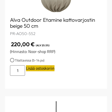
Alva Outdoor Etamine kattovarjostin
beige 50 cm
PR-AO50-552
220,00
€
(ALV 25.5%)
(Hinnasto: Noor-shop RRP)
Tilattavissa (5-14 pv)
Lisää ostoskoriin