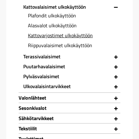
–
Kattovalaisimet ulkokäyttöön
Plafondit ulkokäyttöön
Alasvalot ulkokäyttöön
Kattovarjostimet ulkokäyttöön
Riippuvalaisimet ulkokäyttöön
+
Terassivalaisimet
+
Puutarhavalaisimet
+
Pylväsvalaisimet
+
Ulkovalaisintarvikkeet
+
Valonlähteet
+
Sesonkivalot
+
Sähkötarvikkeet
+
Tekstiilit
Tuulettimet