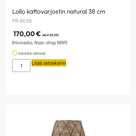
Lollo kattovarjostin natural 38 cm
PR-8038
170,00
€
(ALV 25.5%)
(Hinnasto: Noor-shop RRP)
Varasto vähissä
Lisää ostoskoriin