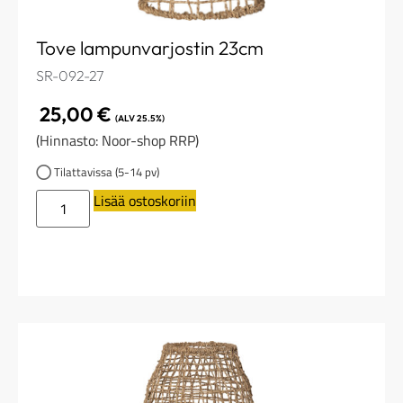
Tove lampunvarjostin 23cm
SR-092-27
25,00
€
(ALV 25.5%)
(Hinnasto: Noor-shop RRP)
Tilattavissa (5-14 pv)
Lisää ostoskoriin