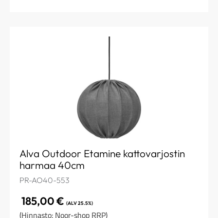
Alva Outdoor Etamine kattovarjostin
harmaa 40cm
PR-AO40-553
185,00
€
(ALV 25.5%)
(Hinnasto: Noor-shop RRP)