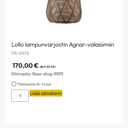
Lollo lampunvarjostin Agnar-valaisimiin
PR-8838
170,00
€
(ALV 25.5%)
(Hinnasto: Noor-shop RRP)
Tilattavissa (5-14 pv)
Lisää ostoskoriin