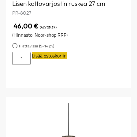
Lisen kattovarjostin ruskea 27 cm
PR-8027
46,00
€
(ALV 25.5%)
(Hinnasto: Noor-shop RRP)
Tilattavissa (5-14 pv)
Lisää ostoskoriin