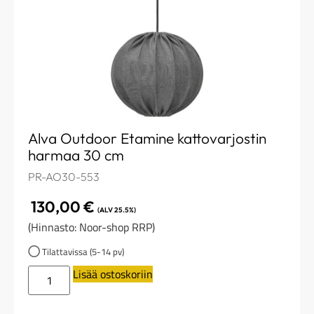
Alva Outdoor Etamine kattovarjostin
harmaa 30 cm
PR-AO30-553
130,00
€
(ALV 25.5%)
(Hinnasto: Noor-shop RRP)
Tilattavissa (5-14 pv)
Lisää ostoskoriin