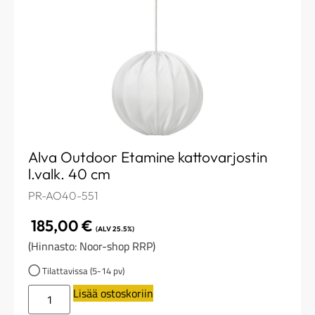
Alva Outdoor Etamine kattovarjostin
l.valk. 40 cm
PR-AO40-551
185,00
€
(ALV 25.5%)
(Hinnasto: Noor-shop RRP)
Tilattavissa (5-14 pv)
Lisää ostoskoriin