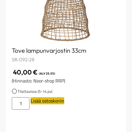
Tove lampunvarjostin 33cm
SR-092-28
40,00
€
(ALV 25.5%)
(Hinnasto: Noor-shop RRP)
Tilattavissa (5-14 pv)
Lisää ostoskoriin