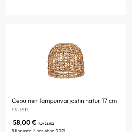
Cebu mini lampunvarjostin natur 17 cm
PR-3517
58,00
€
(ALV 25.5%)
(Hinnasto: Noor-shop RRP)