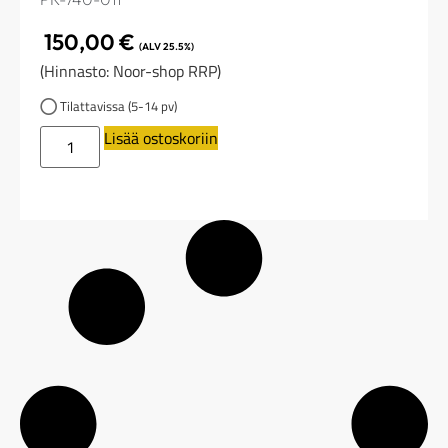
150,00
€
(ALV 25.5%)
(Hinnasto: Noor-shop RRP)
Tilattavissa (5-14 pv)
Lisää ostoskoriin