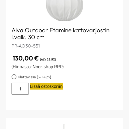
Alva Outdoor Etamine kattovarjostin
l.valk. 30 cm
PR-AO30-551
130,00
€
(ALV 25.5%)
(Hinnasto: Noor-shop RRP)
Tilattavissa (5-14 pv)
Lisää ostoskoriin