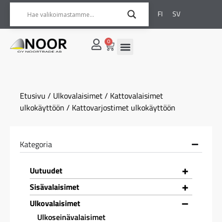
FI
SV
0
Etusivu
/
Ulkovalaisimet
/
Kattovalaisimet
ulkokäyttöön
/ Kattovarjostimet ulkokäyttöön
Kategoria
+
Uutuudet
+
Sisävalaisimet
–
Ulkovalaisimet
Ulkoseinävalaisimet