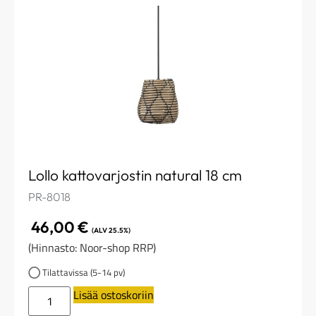
Lollo kattovarjostin natural 18 cm
PR-8018
46,00
€
(ALV 25.5%)
(Hinnasto: Noor-shop RRP)
Tilattavissa (5-14 pv)
Lisää ostoskoriin