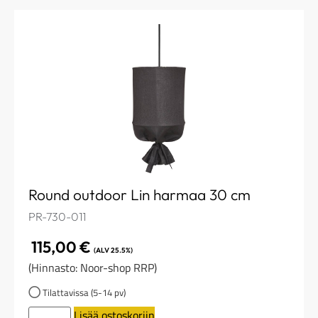
Round outdoor Lin harmaa 30 cm
PR-730-011
115,00
€
(ALV 25.5%)
(Hinnasto: Noor-shop RRP)
Tilattavissa (5-14 pv)
Lisää ostoskoriin