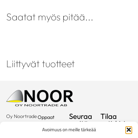
Saatat myös pitää...
Liittyvät tuotteet
Seuraa
Tilaa
Oy Noortrade
Oppaat
meitä
uutiskirje
Ab
Kuvastot
Avoimuus on meille tärkeää
Hallimestarinkatu
Sähköposti
Referenssit