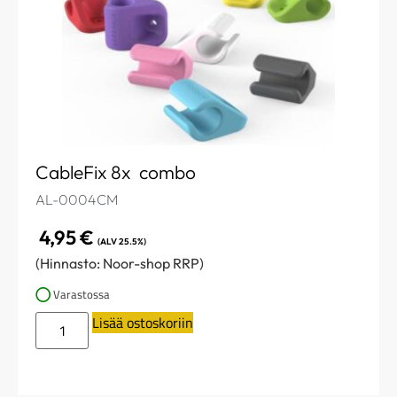
CableFix 8x combo
AL-0004CM
4,95
€
(ALV 25.5%)
(Hinnasto: Noor-shop RRP)
Varastossa
Lisää ostoskoriin