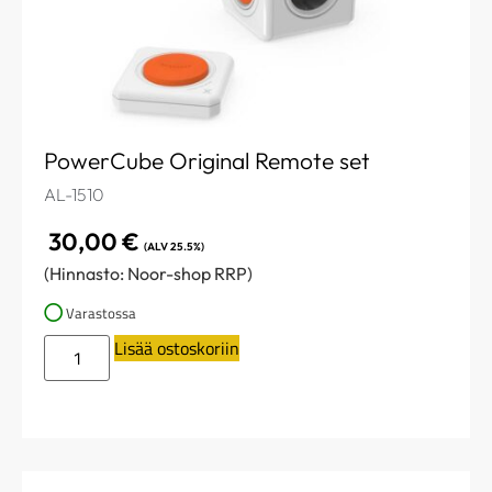
PowerCube Original Remote set
AL-1510
30,00
€
(ALV 25.5%)
(Hinnasto: Noor-shop RRP)
Varastossa
Lisää ostoskoriin