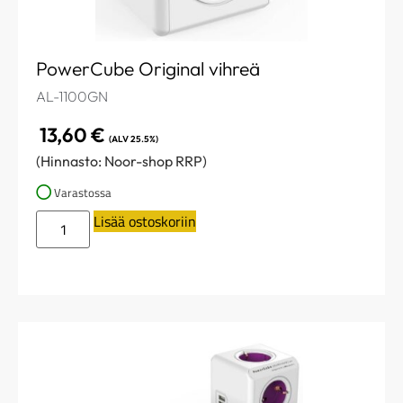
PowerCube Original vihreä
AL-1100GN
13,60
€
(ALV 25.5%)
(Hinnasto: Noor-shop RRP)
Varastossa
Lisää ostoskoriin