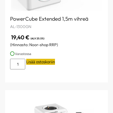
PowerCube Extended 1,5m vihreä
AL-1300GN
19,40
€
(ALV 25.5%)
(Hinnasto: Noor-shop RRP)
Varastossa
Lisää ostoskoriin