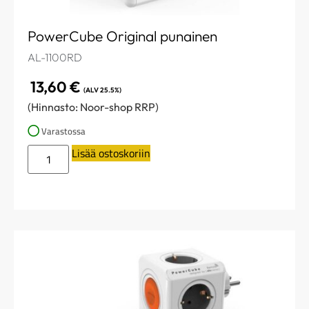
PowerCube Original punainen
AL-1100RD
13,60
€
(ALV 25.5%)
(Hinnasto: Noor-shop RRP)
Varastossa
Lisää ostoskoriin