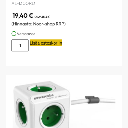
AL-1300RD
19,40
€
(ALV 25.5%)
(Hinnasto: Noor-shop RRP)
Varastossa
Lisää ostoskoriin