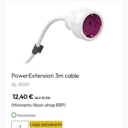
PowerExtension 3m cable
AL-8001
12,40
€
(ALV 25.5%)
(Hinnasto: Noor-shop RRP)
Varastossa
Lisää ostoskoriin