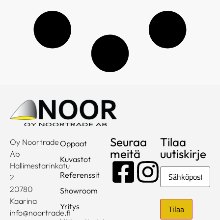
Seuraa
Tilaa
Oy Noortrade
Oppaat
meitä
uutiskirje
Ab
Kuvastot
Hallimestarinkatu
Sähköposti
Referenssit
2
20780
Showroom
Kaarina
Yritys
info@noortrade.fi