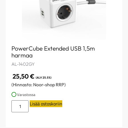
PowerCube Extended USB 1,5m
harmaa
AL-1402GY
25,50
€
(ALV 25.5%)
(Hinnasto: Noor-shop RRP)
Varastossa
Lisää ostoskoriin