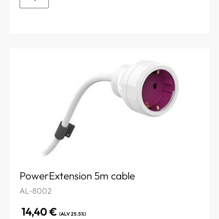
PowerExtension 5m cable
AL-8002
14,40
€
(ALV 25.5%)