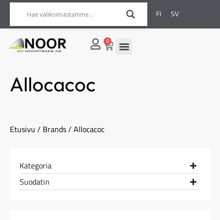
FI
SV
0
Allocacoc
Etusivu
/
Brands
/ Allocacoc
Kategoria
Suodatin