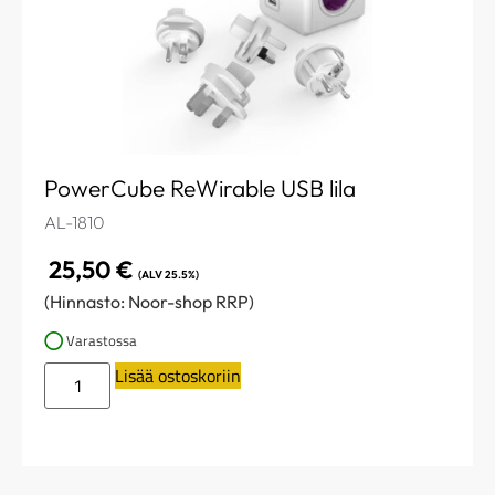
PowerCube ReWirable USB lila
AL-1810
25,50
€
(ALV 25.5%)
(Hinnasto: Noor-shop RRP)
Varastossa
Lisää ostoskoriin