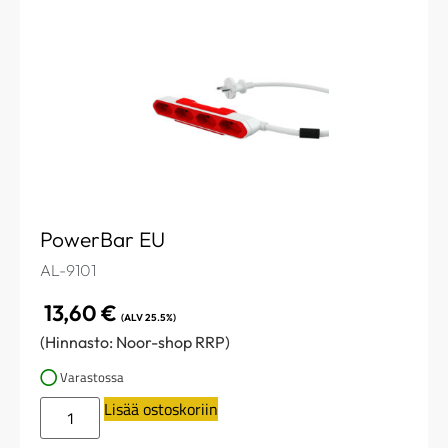
PowerBar EU
AL-9101
13,60
€
(ALV 25.5%)
(Hinnasto: Noor-shop RRP)
Varastossa
Lisää ostoskoriin