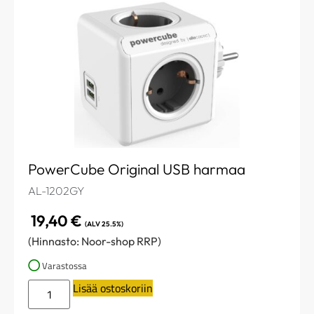
PowerCube Original USB harmaa
AL-1202GY
19,40
€
(ALV 25.5%)
(Hinnasto: Noor-shop RRP)
Varastossa
Lisää ostoskoriin