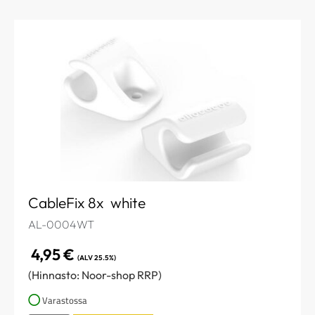
CableFix 8x white
AL-0004WT
4,95
€
(ALV 25.5%)
(Hinnasto: Noor-shop RRP)
Varastossa