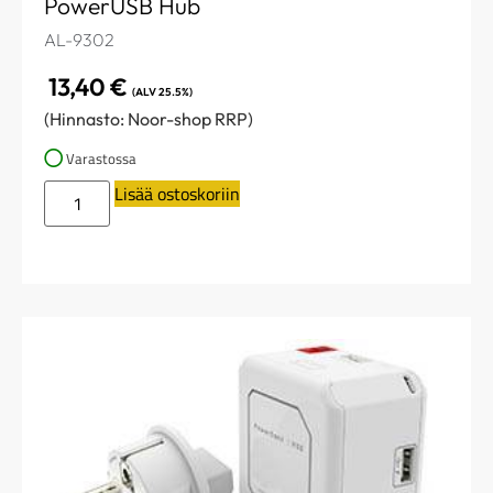
PowerUSB Hub
AL-9302
13,40
€
(ALV 25.5%)
(Hinnasto: Noor-shop RRP)
Varastossa
Lisää ostoskoriin