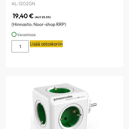
AL-1202GN
19,40
€
(ALV 25.5%)
(Hinnasto: Noor-shop RRP)
Varastossa
Lisää ostoskoriin