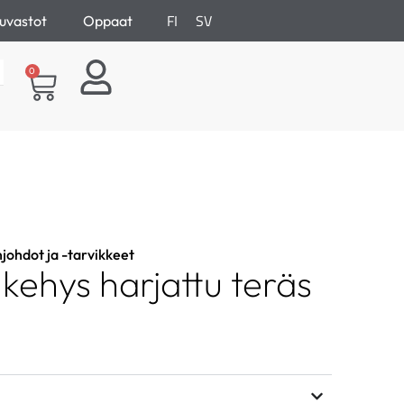
FI
SV
uvastot
Oppaat
0
njohdot ja -tarvikkeet
 kehys harjattu teräs