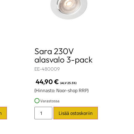
Sara 230V
alasvalo 3-pack
EE-480009
44,90
€
(ALV 25.5%)
(Hinnasto: Noor-shop RRP)
Varastossa
n
Lisää ostoskoriin