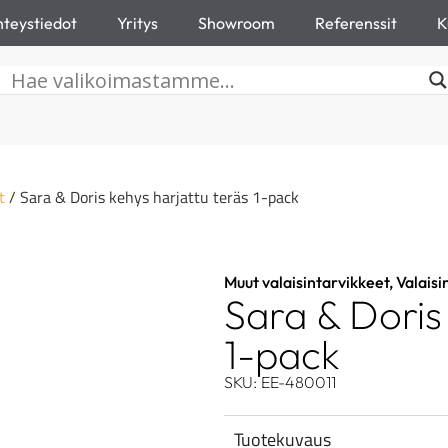
teystiedot
Yritys
Showroom
Referenssit
K
t
/ Sara & Doris kehys harjattu teräs 1-pack
Muut valaisintarvikkeet
,
Valaisi
Sara & Doris
1-pack
SKU: EE-480011
Tuotekuvaus