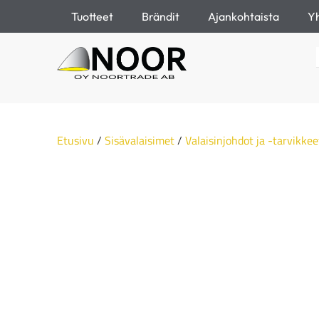
Tuotteet
Brändit
Ajankohtaista
Yh
Etusivu
/
Sisävalaisimet
/
Valaisinjohdot ja -tarvikkee