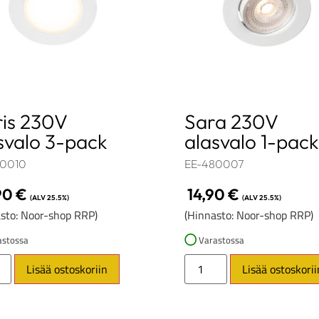
is 230V
Sara 230V
svalo 3-pack
alasvalo 1-pack
80010
EE-480007
90
€
14,90
€
(ALV 25.5%)
(ALV 25.5%)
sto: Noor-shop RRP)
(Hinnasto: Noor-shop RRP)
stossa
Varastossa
Lisää ostoskoriin
Lisää ostoskorii