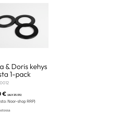
a & Doris kehys
ta 1-pack
0012
0
€
(ALV 25.5%)
sto: Noor-shop RRP)
stossa