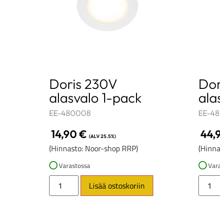
Doris 230V
Dor
alasvalo 1-pack
ala
EE-480008
EE-4
14,90
€
44,
(ALV 25.5%)
(Hinnasto: Noor-shop RRP)
(Hinna
Varastossa
Vara
Lisää ostoskoriin