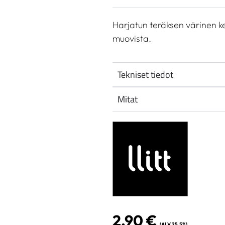
Harjatun teräksen värinen ke
muovista.
Tekniset tiedot
Mitat
2,90
€
(ALV 25.5%)