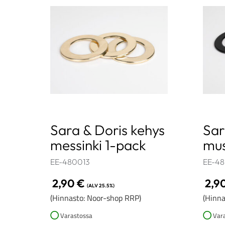
Sara & Doris kehys
Sar
messinki 1-pack
mus
EE-480013
EE-48
2,90
€
2,9
(ALV 25.5%)
(Hinnasto: Noor-shop RRP)
(Hinna
Varastossa
Vara