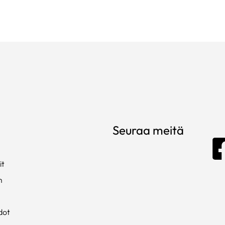
Seuraa meitä
it
m
dot