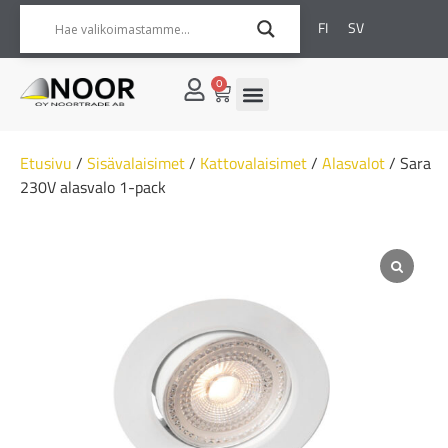
FI
SV
0
Etusivu
/
Sisävalaisimet
/
Kattovalaisimet
/
Alasvalot
/ Sara
230V alasvalo 1-pack