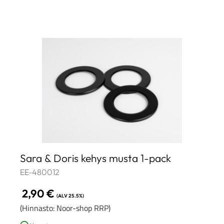
Sara & Doris kehys musta 1-pack
EE-480012
2,90
€
(ALV 25.5%)
(Hinnasto: Noor-shop RRP)