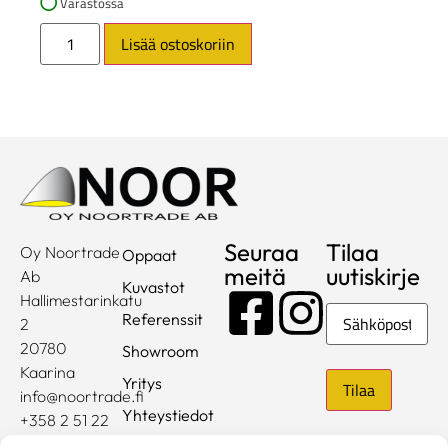
Varastossa
Lisää ostoskoriin
Seuraa
Tilaa
Oy Noortrade
Oppaat
meitä
uutiskirje
Ab
Kuvastot
Hallimestarinkatu
Sähköposti
Referenssit
2
20780
Showroom
Kaarina
Yritys
info@noortrade.fi
Yhteystiedot
+358 2 51 22
500
Ajankohtaista