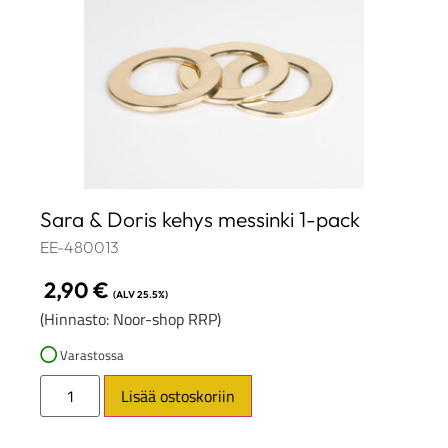
Sara & Doris kehys messinki 1-pack
EE-480013
2,90
€
(ALV 25.5%)
(Hinnasto: Noor-shop RRP)
Varastossa
Lisää ostoskoriin