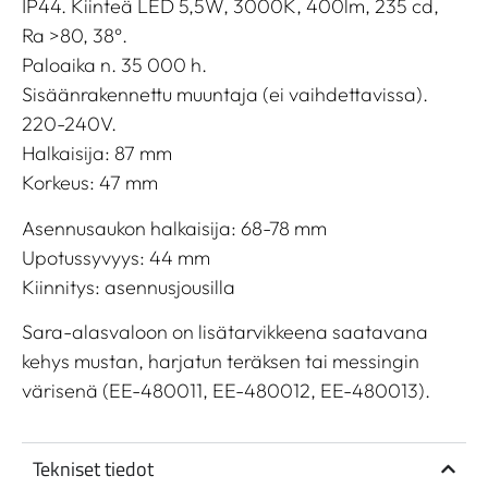
IP44. Kiinteä LED 5,5W, 3000K, 400lm, 235 cd,
Ra >80, 38°.
Paloaika n. 35 000 h.
Sisäänrakennettu muuntaja (ei vaihdettavissa).
220-240V.
Halkaisija: 87 mm
Korkeus: 47 mm
Asennusaukon halkaisija: 68-78 mm
Upotussyvyys: 44 mm
Kiinnitys: asennusjousilla
Sara-alasvaloon on lisätarvikkeena saatavana
kehys mustan, harjatun teräksen tai messingin
värisenä (EE-480011, EE-480012, EE-480013).
Tekniset tiedot