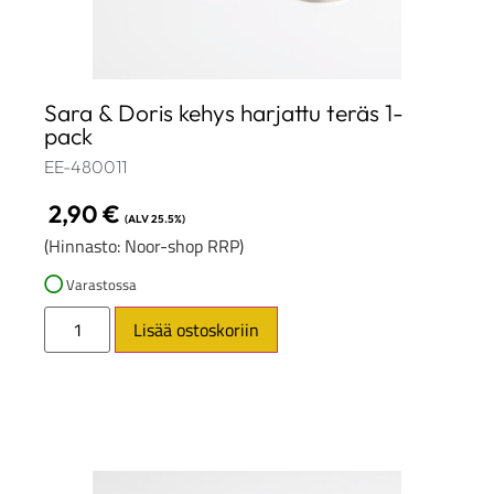
Sara & Doris kehys harjattu teräs 1-
pack
EE-480011
2,90
€
(ALV 25.5%)
(Hinnasto: Noor-shop RRP)
Varastossa
Lisää ostoskoriin