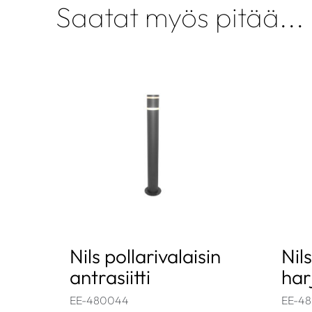
Saatat myös pitää...
Nils pollarivalaisin
Nils
antrasiitti
har
EE-480044
EE-4