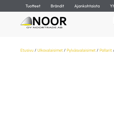
Tuotteet
Brändit
Ajankohtaista
Yh
Etusivu
/
Ulkovalaisimet
/
Pylväsvalaisimet
/
Pollarit
/