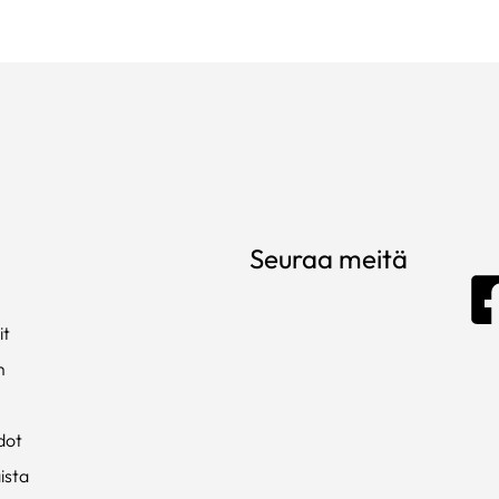
Seuraa meitä
it
m
dot
ista