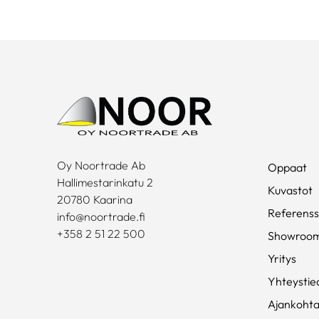
Oy Noortrade Ab
Oppaat
Hallimestarinkatu 2
Kuvastot
20780 Kaarina
Referenss
info@noortrade.fi
+358 2 51 22 500
Showroo
Yritys
Yhteystie
Ajankohta