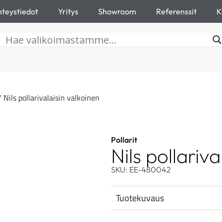
teystiedot
Yritys
Showroom
Referenssit
K
 Nils pollarivalaisin valkoinen
Pollarit
Nils pollariv
SKU: EE-480042
Tuotekuvaus