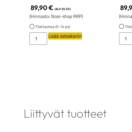
89,90
€
89,
(ALV 25.5%)
(Hinnasto: Noor-shop RRP)
(Hinna
Tilattavissa (5-14 pv)
Tilat
Lisää ostoskoriin
Liittyvät tuotteet