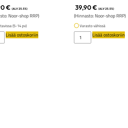
90
€
39,90
€
(ALV 25.5%)
(ALV 25.5%)
sto: Noor-shop RRP)
(Hinnasto: Noor-shop RRP)
tavissa (5-14 pv)
Varasto vähissä
Lisää ostoskoriin
Lisää ostoskoriin