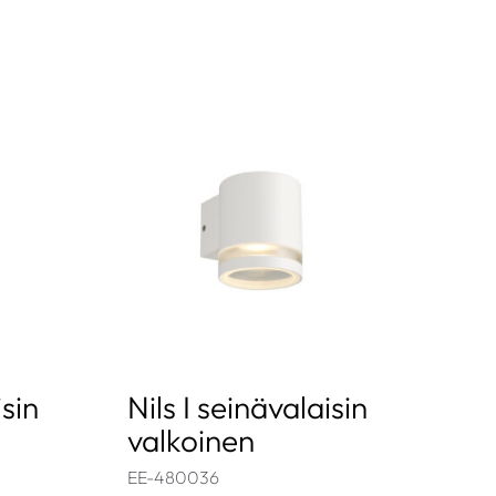
isin
Nils I seinävalaisin
valkoinen
EE-480036