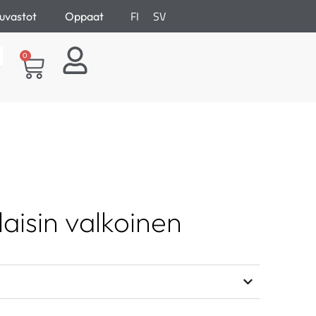
FI
SV
uvastot
Oppaat
0
alaisin valkoinen