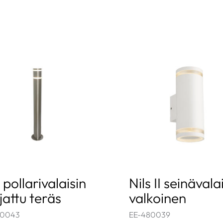
 pollarivalaisin
Nils II seinävala
jattu teräs
valkoinen
80043
EE-480039