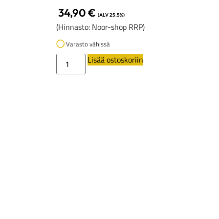
34,90
€
(ALV 25.5%)
(Hinnasto: Noor-shop RRP)
Varasto vähissä
Lisää ostoskoriin