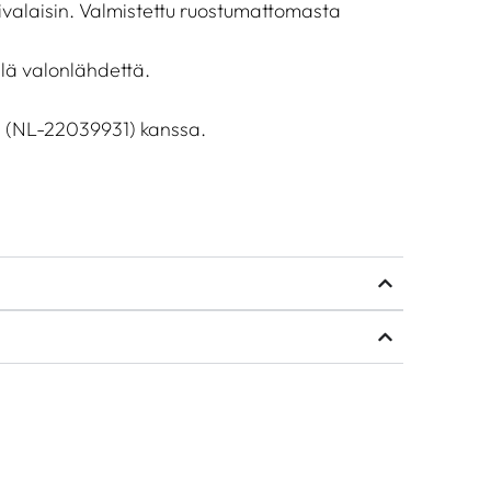
ivalaisin. Valmistettu ruostumattomasta
llä valonlähdettä.
 (NL-22039931) kanssa.