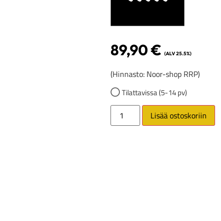
89,90
€
(ALV 25.5%)
(Hinnasto: Noor-shop RRP)
Tilattavissa (5-14 pv)
Lisää ostoskoriin