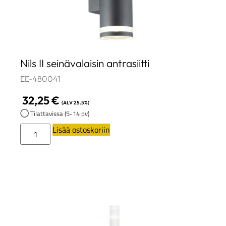
Nils II seinävalaisin antrasiitti
EE-480041
32,25
€
(ALV 25.5%)
Tilattavissa (5-14 pv)
Lisää ostoskoriin