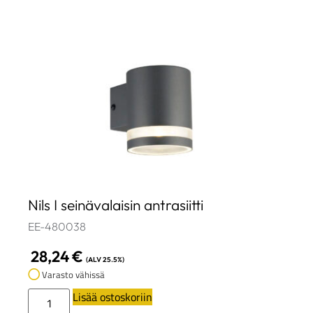
Nils I seinävalaisin antrasiitti
EE-480038
28,24
€
(ALV 25.5%)
Varasto vähissä
Lisää ostoskoriin