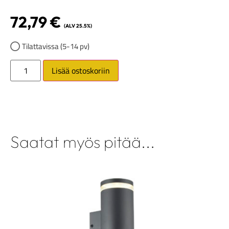
72,79
€
(ALV 25.5%)
Tilattavissa (5-14 pv)
Lisää ostoskoriin
Saatat myös pitää...