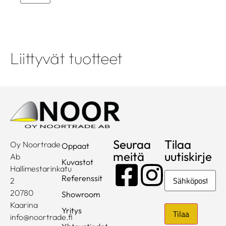
Liittyvät tuotteet
Seuraa
Tilaa
Oy Noortrade
Oppaat
meitä
uutiskirje
Ab
Kuvastot
Hallimestarinkatu
Sähköposti
Referenssit
2
20780
Showroom
Kaarina
Yritys
info@noortrade.fi