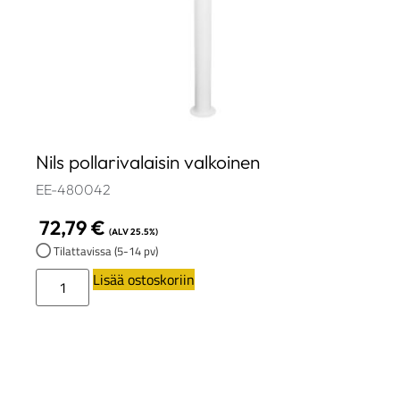
Nils pollarivalaisin valkoinen
EE-480042
72,79
€
(ALV 25.5%)
Tilattavissa (5-14 pv)
Lisää ostoskoriin