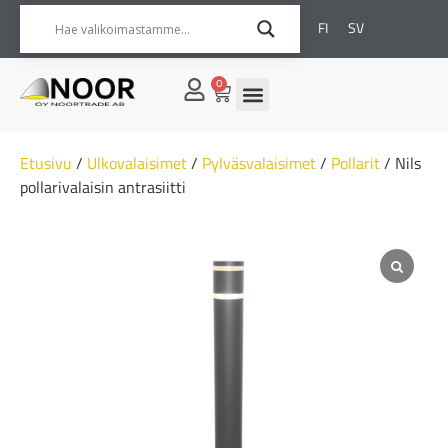
FI
SV
0
Etusivu
/
Ulkovalaisimet
/
Pylväsvalaisimet
/
Pollarit
/ Nils
pollarivalaisin antrasiitti