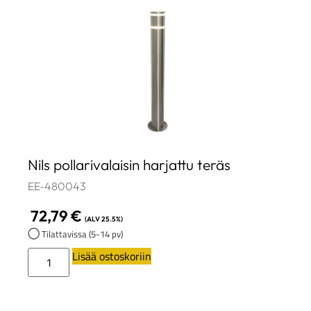
Nils pollarivalaisin harjattu teräs
EE-480043
72,79
€
(ALV 25.5%)
Tilattavissa (5-14 pv)
Lisää ostoskoriin