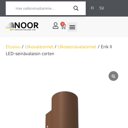
FI
SV
0
Etusivu
/
Ulkovalaisimet
/
Ulkoseinävalaisimet
/ Erik II
LED-seinävalaisin corten