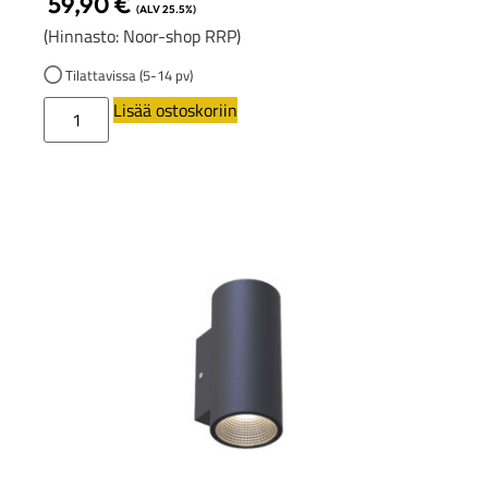
59,90
€
(ALV 25.5%)
(Hinnasto: Noor-shop RRP)
Tilattavissa (5-14 pv)
Lisää ostoskoriin