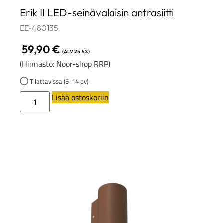
Erik II LED-seinävalaisin antrasiitti
EE-480135
59,90
€
(ALV 25.5%)
(Hinnasto: Noor-shop RRP)
Tilattavissa (5-14 pv)
Lisää ostoskoriin