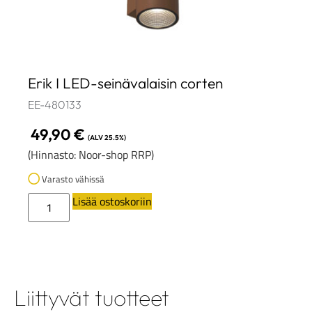
Erik I LED-seinävalaisin corten
EE-480133
49,90
€
(ALV 25.5%)
(Hinnasto: Noor-shop RRP)
Varasto vähissä
Lisää ostoskoriin
Liittyvät tuotteet