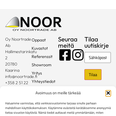
Seuraa
Tilaa
Oy Noortrade
Oppaat
meitä
uutiskirje
Ab
Kuvastot
Hallimestarinkatu
Sähköposti
Referenssit
2
20780
Showroom
Kaarina
Yritys
info@noortrade.fi
Yhteystiedot
+358 2 51 22
500
Ajankohtaista
Avoimuus on meille tärkeää
Brändit
Haluamme varmistaa, että verkkosivustomme tarjoaa sinulle parhaan
Mediapankki
mahdollisen käyttökokemuksen. Käytämme evästeitä kerätäksemme anonyymiä
tietoa sivuston käytöstä. Nämä tiedot auttavat meitä ymmärtämään, miten