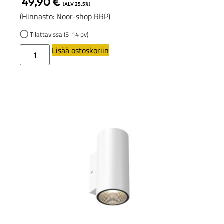
49,90
€
(ALV 25.5%)
(Hinnasto: Noor-shop RRP)
Tilattavissa (5-14 pv)
Lisää ostoskoriin