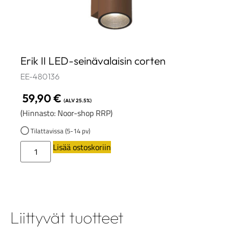
Erik II LED-seinävalaisin corten
EE-480136
59,90
€
(ALV 25.5%)
(Hinnasto: Noor-shop RRP)
Tilattavissa (5-14 pv)
Lisää ostoskoriin
Liittyvät tuotteet