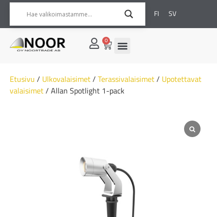
FI
SV
0
Etusivu
/
Ulkovalaisimet
/
Terassivalaisimet
/
Upotettavat
valaisimet
/ Allan Spotlight 1-pack