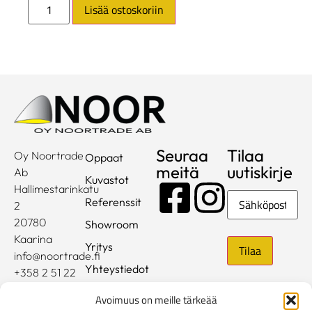
Lisää ostoskoriin
Seuraa
Tilaa
Oy Noortrade
Oppaat
meitä
uutiskirje
Ab
Kuvastot
Hallimestarinkatu
Sähköposti
Referenssit
2
20780
Showroom
Kaarina
Yritys
info@noortrade.fi
Yhteystiedot
+358 2 51 22
500
Ajankohtaista
Avoimuus on meille tärkeää