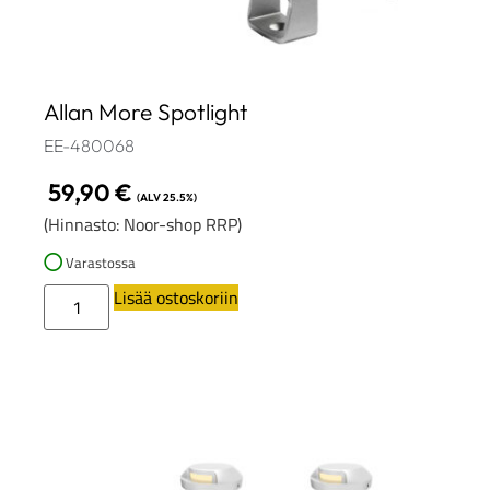
Allan More Spotlight
EE-480068
59,90
€
(ALV 25.5%)
(Hinnasto: Noor-shop RRP)
Varastossa
Lisää ostoskoriin