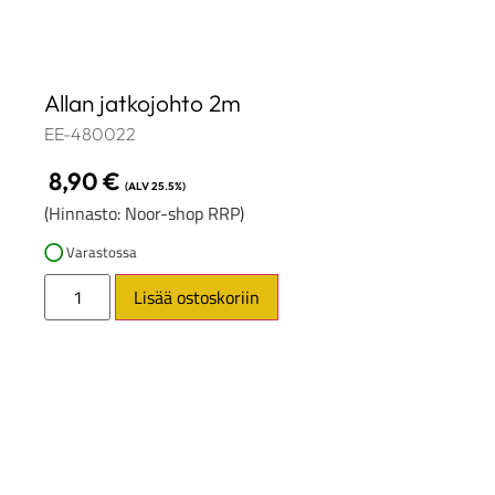
Allan jatkojohto 2m
EE-480022
8,90
€
(ALV 25.5%)
(Hinnasto: Noor-shop RRP)
Varastossa
Lisää ostoskoriin