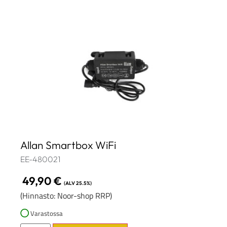
Allan Smartbox WiFi
EE-480021
49,90
€
(ALV 25.5%)
(Hinnasto: Noor-shop RRP)
Varastossa