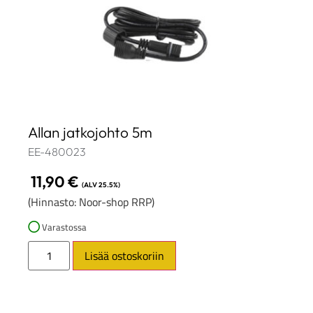
Allan jatkojohto 5m
EE-480023
11,90
€
(ALV 25.5%)
(Hinnasto: Noor-shop RRP)
Varastossa
Lisää ostoskoriin