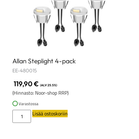
Allan Steplight 4-pack
EE-480015
119,90
€
(ALV 25.5%)
(Hinnasto: Noor-shop RRP)
Varastossa
Lisää ostoskoriin