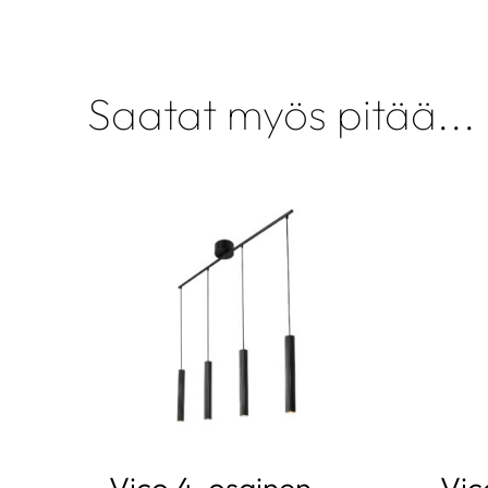
Saatat myös pitää...
Vico 4-osainen
Vic