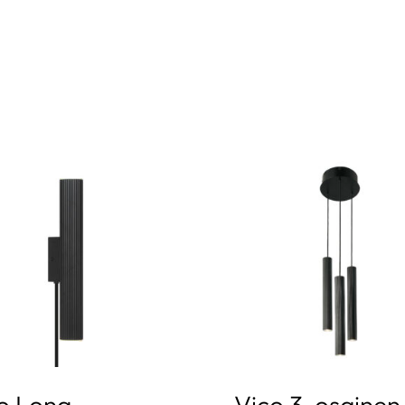
o Long
Vico 3-osainen