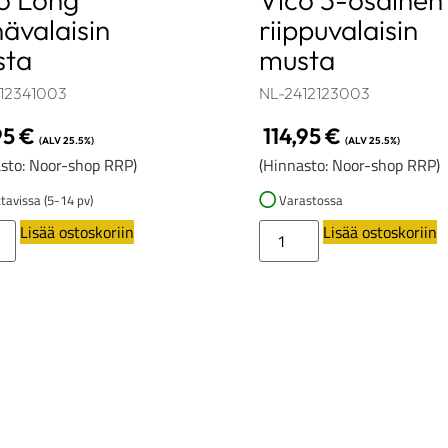
nävalaisin
riippuvalaisin
sta
musta
12341003
NL-2412123003
95
€
114,95
€
(ALV 25.5%)
(ALV 25.5%)
sto: Noor-shop RRP)
(Hinnasto: Noor-shop RRP)
tavissa (5-14 pv)
Varastossa
Lisää ostoskoriin
Lisää ostoskoriin