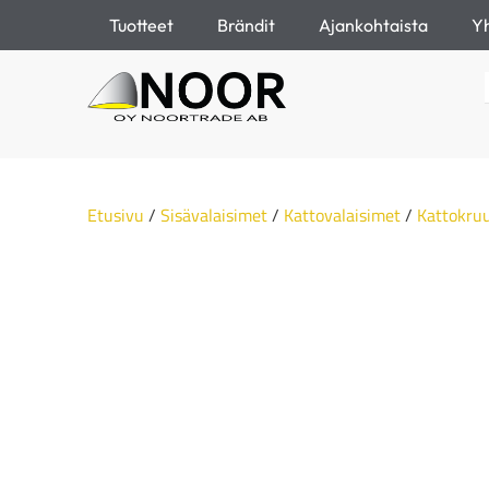
Tuotteet
Brändit
Ajankohtaista
Yh
Etusivu
/
Sisävalaisimet
/
Kattovalaisimet
/
Kattokru