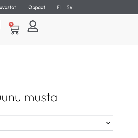
FI
SV
uvastot
Oppaat
0
uunu musta