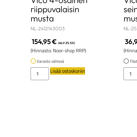
riippuvalaisin
sei
musta
mu
NL-2412143003
NL-25
154,95
€
36,
(ALV 25.5%)
(Hinnasto: Noor-shop RRP)
(Hinna
Varasto vähissä
Tilat
Lisää ostoskoriin