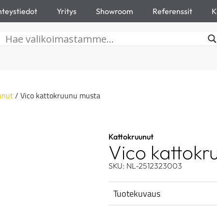
teystiedot
Yritys
Showroom
Referenssit
K
unut
/ Vico kattokruunu musta
Kattokruunut
Vico kattokr
SKU: NL-2512323003
Tuotekuvaus