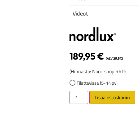
Videot
189,95
€
(ALV 25.5%)
(Hinnasto: Noor-shop RRP)
Tilattavissa (5-14 pv)
Lisää ostoskoriin