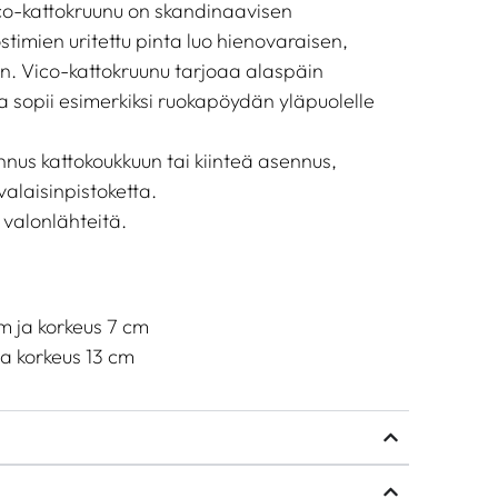
ico-kattokruunu on skandinaavisen
timien uritettu pinta luo hienovaraisen,
in. Vico-kattokruunu tarjoaa alaspäin
a sopii esimerkiksi ruokapöydän yläpuolelle
nus kattokoukkuun tai kiinteä asennus,
 valaisinpistoketta.
 valonlähteitä.
cm ja korkeus 7 cm
ja korkeus 13 cm