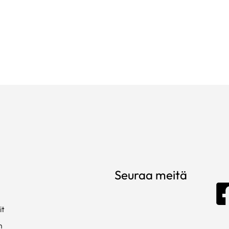
Seuraa meitä
it
m