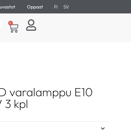
FI
SV
uvastot
Oppaat
0
ED varalamppu E10
 3 kpl