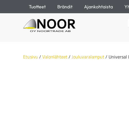
Tuotteet
Brändit
Ajankohtaista
Yh
Etusivu
/
Valonlähteet
/
Jouluvaralamput
/ Universal