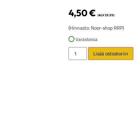
4,50
€
(ALV 25.5%)
(Hinnasto: Noor-shop RRP)
Varastossa
Lisää ostoskoriin