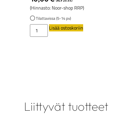
(ALV 25.5%)
(Hinnasto: Noor-shop RRP)
Tilattavissa (5-14 pv)
Lisää ostoskoriin
Liittyvät tuotteet