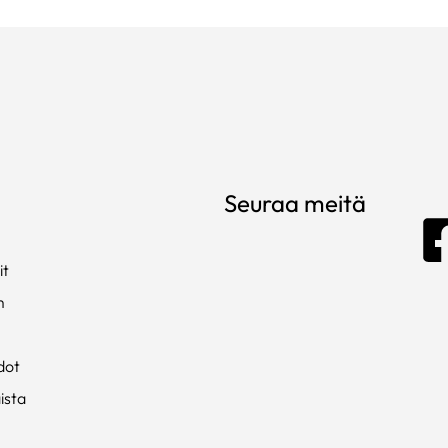
Seuraa meitä
it
m
dot
ista