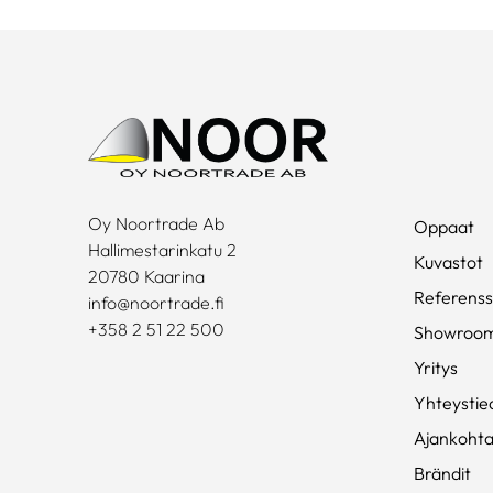
Oy Noortrade Ab
Oppaat
Hallimestarinkatu 2
Kuvastot
20780 Kaarina
Referenss
info@noortrade.fi
+358 2 51 22 500
Showroo
Yritys
Yhteystie
Ajankohta
Brändit