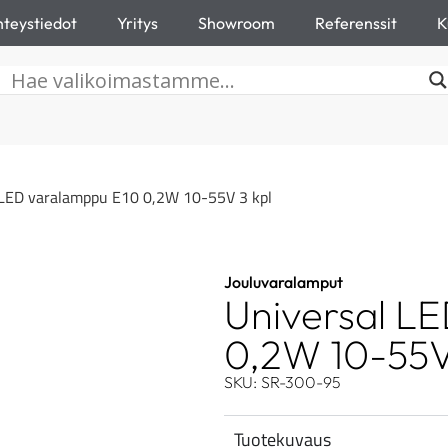
teystiedot
Yritys
Showroom
Referenssit
K
 LED varalamppu E10 0,2W 10-55V 3 kpl
Jouluvaralamput
Universal L
0,2W 10-55V
SKU: SR-300-95
Tuotekuvaus