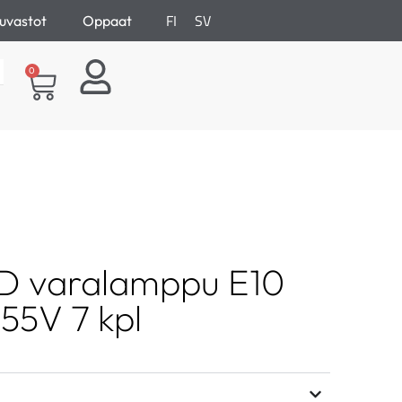
FI
SV
uvastot
Oppaat
0
ED varalamppu E10
55V 7 kpl