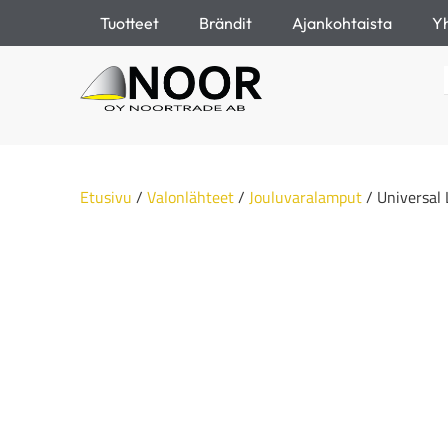
Tuotteet
Brändit
Ajankohtaista
Yh
Etusivu
/
Valonlähteet
/
Jouluvaralamput
/ Universal