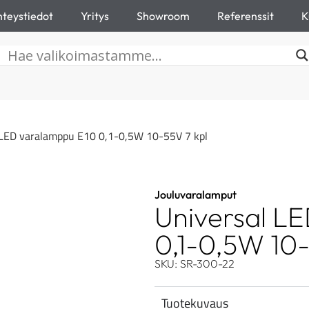
teystiedot
Yritys
Showroom
Referenssit
K
 LED varalamppu E10 0,1-0,5W 10-55V 7 kpl
Jouluvaralamput
Universal L
0,1-0,5W 10-
SKU: SR-300-22
Tuotekuvaus