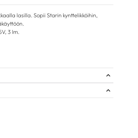
alla lasilla. Sopii Starin kynttelikköihin,
äkäyttöön.
V, 3 lm.