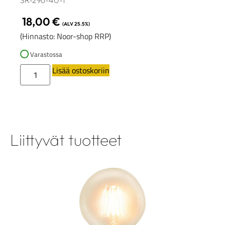
SR-296-40-1
18,00
€
(ALV 25.5%)
(Hinnasto: Noor-shop RRP)
Varastossa
Lisää ostoskoriin
Liittyvät tuotteet