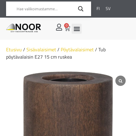
FI
SV
0
Etusivu
/
Sisävalaisimet
/
Pöytävalaisimet
/ Tub
pöytävalaisin E27 15 cm ruskea