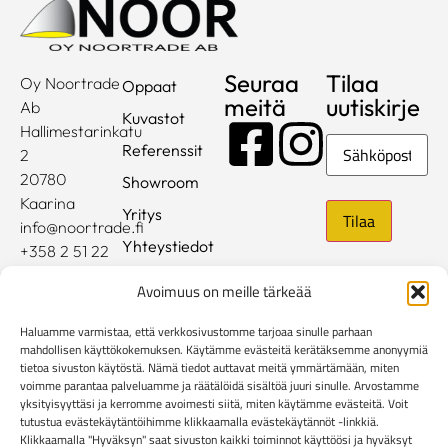
Seuraa
Tilaa
Oy Noortrade
Oppaat
meitä
uutiskirje
Ab
Kuvastot
Hallimestarinkatu
Sähköposti
Referenssit
2
20780
Showroom
Kaarina
Yritys
info@noortrade.fi
Yhteystiedot
+358 2 51 22
500
Ajankohtaista
Avoimuus on meille tärkeää
Brändit
Haluamme varmistaa, että verkkosivustomme tarjoaa sinulle parhaan
Mediapankki
mahdollisen käyttökokemuksen. Käytämme evästeitä kerätäksemme anonyymiä
tietoa sivuston käytöstä. Nämä tiedot auttavat meitä ymmärtämään, miten
voimme parantaa palveluamme ja räätälöidä sisältöä juuri sinulle. Arvostamme
Rekisteri- ja tietosuojaseloste
yksityisyyttäsi ja kerromme avoimesti siitä, miten käytämme evästeitä. Voit
Kuluttaja-asiakkaiden toimitusehdot
tutustua evästekäytäntöihimme klikkaamalla evästekäytännöt -linkkiä.
Yritysasiakkaiden toimitusehdot
Reklamaatiolomake
Klikkaamalla "Hyväksyn" saat sivuston kaikki toiminnot käyttöösi ja hyväksyt