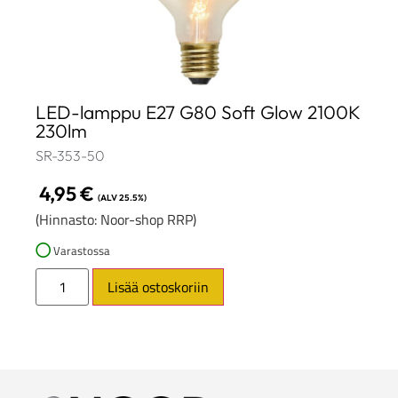
LED-lamppu E27 G80 Soft Glow 2100K
230lm
SR-353-50
4,95
€
(ALV 25.5%)
(Hinnasto: Noor-shop RRP)
Varastossa
Lisää ostoskoriin