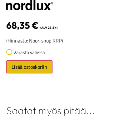
68,35
€
(ALV 25.5%)
(Hinnasto: Noor-shop RRP)
Varasto vähissä
Lisää ostoskoriin
Saatat myös pitää...