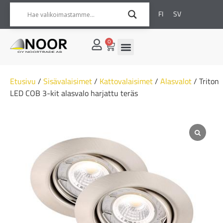
FI
SV
0
Etusivu
/
Sisävalaisimet
/
Kattovalaisimet
/
Alasvalot
/ Triton
LED COB 3-kit alasvalo harjattu teräs