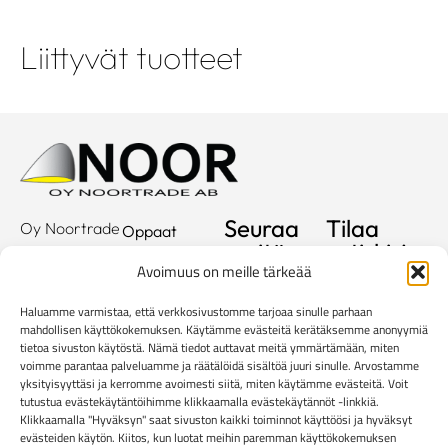
Liittyvät tuotteet
Seuraa
Tilaa
Oy Noortrade
Oppaat
meitä
uutiskirje
Ab
Kuvastot
Avoimuus on meille tärkeää
Hallimestarinkatu
Sähköposti
Referenssit
2
Haluamme varmistaa, että verkkosivustomme tarjoaa sinulle parhaan
20780
Showroom
mahdollisen käyttökokemuksen. Käytämme evästeitä kerätäksemme anonyymiä
tietoa sivuston käytöstä. Nämä tiedot auttavat meitä ymmärtämään, miten
Kaarina
Yritys
voimme parantaa palveluamme ja räätälöidä sisältöä juuri sinulle. Arvostamme
info@noortrade.fi
yksityisyyttäsi ja kerromme avoimesti siitä, miten käytämme evästeitä. Voit
Yhteystiedot
+358 2 51 22
tutustua evästekäytäntöihimme klikkaamalla evästekäytännöt -linkkiä.
Klikkaamalla "Hyväksyn" saat sivuston kaikki toiminnot käyttöösi ja hyväksyt
500
Ajankohtaista
evästeiden käytön. Kiitos, kun luotat meihin paremman käyttökokemuksen