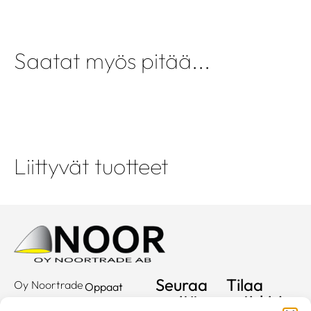
Saatat myös pitää...
Liittyvät tuotteet
Seuraa
Tilaa
Oy Noortrade
Oppaat
meitä
uutiskirje
Ab
Kuvastot