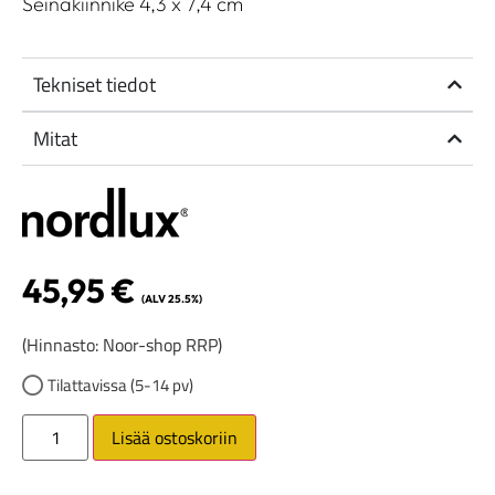
Seinäkiinnike 4,3 x 7,4 cm
Tekniset tiedot
Mitat
45,95
€
(ALV 25.5%)
(Hinnasto: Noor-shop RRP)
Tilattavissa (5-14 pv)
Lisää ostoskoriin