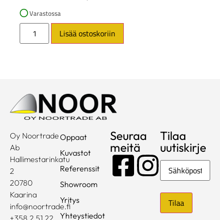
Varastossa
Lisää ostoskoriin
Seuraa
Tilaa
Oy Noortrade
Oppaat
meitä
uutiskirje
Ab
Kuvastot
Hallimestarinkatu
Sähköposti
Referenssit
2
20780
Showroom
Kaarina
Yritys
info@noortrade.fi
Yhteystiedot
+358 2 51 22