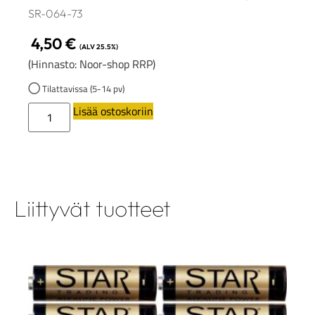
SR-064-73
4,50
€
(ALV 25.5%)
(Hinnasto: Noor-shop RRP)
Tilattavissa (5-14 pv)
Lisää ostoskoriin
Liittyvät tuotteet