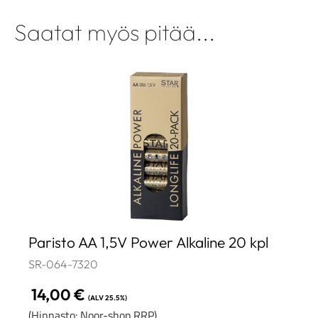
Saatat myös pitää...
Paristo AA 1,5V Power Alkaline 20 kpl
SR-064-7320
14,00
€
(ALV 25.5%)
(Hinnasto: Noor-shop RRP)