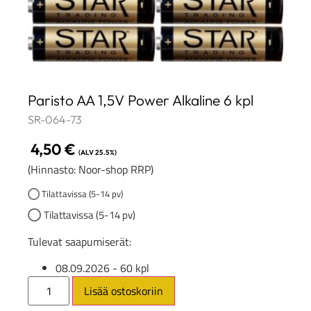
Paristo AA 1,5V Power Alkaline 6 kpl
SR-064-73
4,50
€
(ALV 25.5%)
(Hinnasto: Noor-shop RRP)
Tilattavissa (5-14 pv)
Tilattavissa (5-14 pv)
Tulevat saapumiserät:
08.09.2026
- 60 kpl
Lisää ostoskoriin