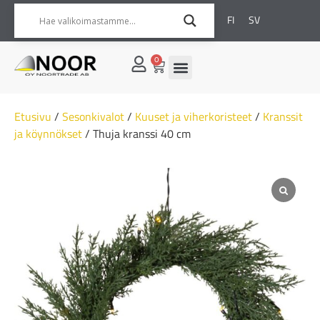
FI
SV
0
Etusivu
/
Sesonkivalot
/
Kuuset ja viherkoristeet
/
Kranssit
ja köynnökset
/ Thuja kranssi 40 cm