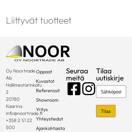
Liittyvät tuotteet
Seuraa
Tilaa
Oy Noortrade
Oppaat
meitä
uutiskirje
Ab
Kuvastot
Hallimestarinkatu
Sähköposti
Referenssit
2
20780
Showroom
Kaarina
Yritys
info@noortrade.fi
Yhteystiedot
+358 2 51 22
500
Ajankohtaista