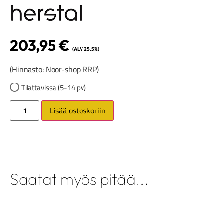
203,95
€
(ALV 25.5%)
(Hinnasto: Noor-shop RRP)
Tilattavissa (5-14 pv)
Lisää ostoskoriin
Saatat myös pitää...