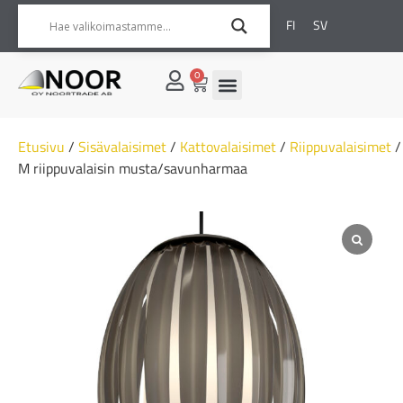
FI
SV
0
Etusivu
/
Sisävalaisimet
/
Kattovalaisimet
/
Riippuvalaisimet
/
M riippuvalaisin musta/savunharmaa