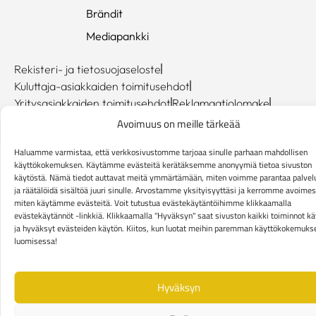
Brändit
Mediapankki
Rekisteri- ja tietosuojaseloste
Kuluttaja-asiakkaiden toimitusehdot
Yritysasiakkaiden toimitusehdot
Reklamaatiolomake
Evästekäytännöt
Avoimuus on meille tärkeää
Haluamme varmistaa, että verkkosivustomme tarjoaa sinulle parhaan mahdollisen
käyttökokemuksen. Käytämme evästeitä kerätäksemme anonyymiä tietoa sivuston
käytöstä. Nämä tiedot auttavat meitä ymmärtämään, miten voimme parantaa palv
ja räätälöidä sisältöä juuri sinulle. Arvostamme yksityisyyttäsi ja kerromme avoimest
miten käytämme evästeitä. Voit tutustua evästekäytäntöihimme klikkaamalla
evästekäytännöt -linkkiä. Klikkaamalla "Hyväksyn" saat sivuston kaikki toiminnot kä
ja hyväksyt evästeiden käytön. Kiitos, kun luotat meihin paremman käyttökokemuks
luomisessa!
Hyväksyn