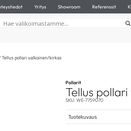
teystiedot
Yritys
Showroom
Referenssit
K
 Tellus pollari valkoinen/kirkas
Pollarit
Tellus pollar
SKU: WE-7759070
Tuotekuvaus