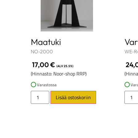
Maatuki
Var
NO-2000
WE-R
17,00
€
24,
(ALV 25.5%)
(Hinnasto: Noor-shop RRP)
(Hinna
Varastossa
Vara
Lisää ostoskoriin