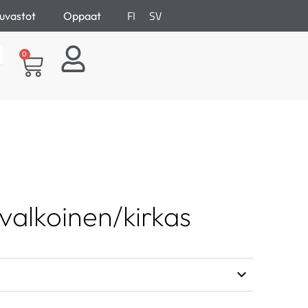
FI
SV
uvastot
Oppaat
0
i valkoinen/kirkas