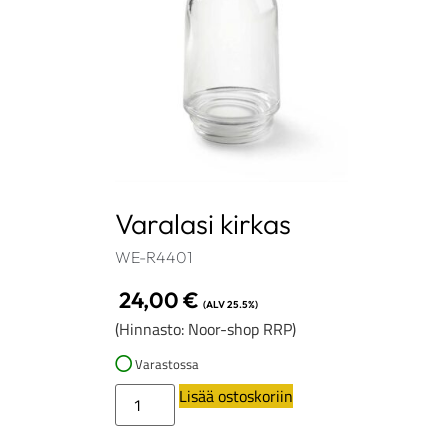
Varalasi kirkas
WE-R4401
24,00
€
(ALV 25.5%)
(Hinnasto: Noor-shop RRP)
Varastossa
Lisää ostoskoriin