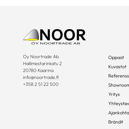
Oy Noortrade Ab
Oppaat
Hallimestarinkatu 2
Kuvastot
20780 Kaarina
Referenss
info@noortrade.fi
+358 2 51 22 500
Showroo
Yritys
Yhteystie
Ajankohta
Brändit