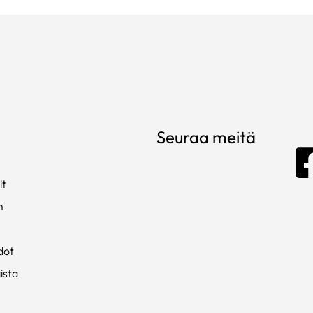
Seuraa meitä
it
m
dot
ista