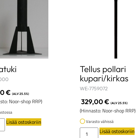
tuki
Tellus pollari
kupari/kirkas
000
WE-7759072
00
€
(ALV 25.5%)
329,00
€
sto: Noor-shop RRP)
(ALV 25.5%)
(Hinnasto: Noor-shop RRP)
stossa
Lisää ostoskoriin
Varasto vähissä
Lisää ostoskoriin