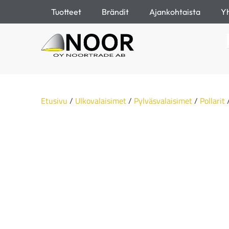
Tuotteet
Brändit
Ajankohtaista
Yh
Etusivu
/
Ulkovalaisimet
/
Pylväsvalaisimet
/
Pollarit
/