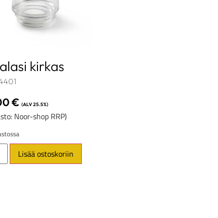
alasi kirkas
4401
00
€
(ALV 25.5%)
sto: Noor-shop RRP)
stossa
Lisää ostoskoriin