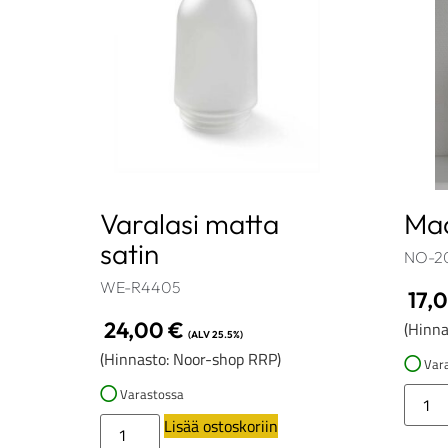
Varalasi matta
Maa
satin
NO-2
WE-R4405
17,
24,00
€
(Hinna
(ALV 25.5%)
(Hinnasto: Noor-shop RRP)
Vara
Varastossa
Lisää ostoskoriin