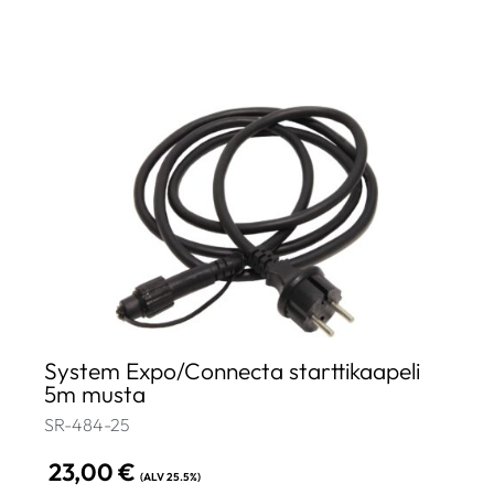
System Expo/Connecta starttikaapeli
5m musta
SR-484-25
23,00
€
(ALV 25.5%)