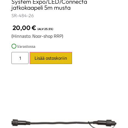
System Expo/LED/Connecta
jatkokaapeli 5m musta
SR-484-26
20,00
€
(ALV 25.5%)
(Hinnasto: Noor-shop RRP)
Varastossa
Lisää ostoskoriin