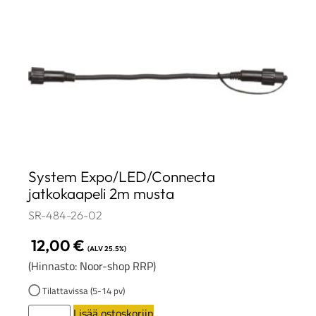
System Expo/LED/Connecta
jatkokaapeli 2m musta
SR-484-26-02
12,00
€
(ALV 25.5%)
(Hinnasto: Noor-shop RRP)
Tilattavissa (5-14 pv)
Lisää ostoskoriin