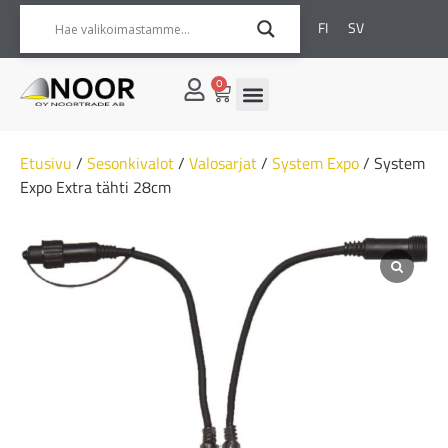
FI
SV
0
Etusivu
/
Sesonkivalot
/
Valosarjat
/
System Expo
/ System
Expo Extra tähti 28cm