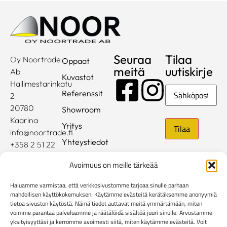
Seuraa
Tilaa
Oy Noortrade
Oppaat
meitä
uutiskirje
Ab
Kuvastot
Hallimestarinkatu
Sähköposti
Referenssit
2
20780
Showroom
Kaarina
Yritys
info@noortrade.fi
Yhteystiedot
+358 2 51 22
500
Ajankohtaista
Avoimuus on meille tärkeää
Brändit
Haluamme varmistaa, että verkkosivustomme tarjoaa sinulle parhaan
Mediapankki
mahdollisen käyttökokemuksen. Käytämme evästeitä kerätäksemme anonyymiä
tietoa sivuston käytöstä. Nämä tiedot auttavat meitä ymmärtämään, miten
voimme parantaa palveluamme ja räätälöidä sisältöä juuri sinulle. Arvostamme
Rekisteri- ja tietosuojaseloste
yksityisyyttäsi ja kerromme avoimesti siitä, miten käytämme evästeitä. Voit
Kuluttaja-asiakkaiden toimitusehdot