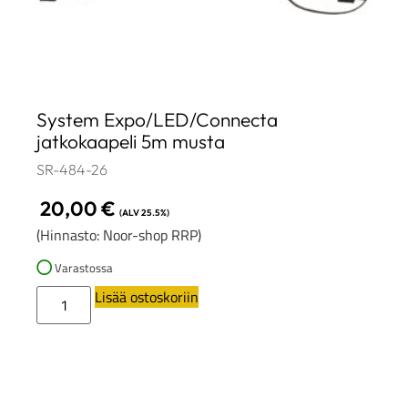
System Expo/LED/Connecta
jatkokaapeli 5m musta
SR-484-26
20,00
€
(ALV 25.5%)
(Hinnasto: Noor-shop RRP)
Varastossa
Lisää ostoskoriin