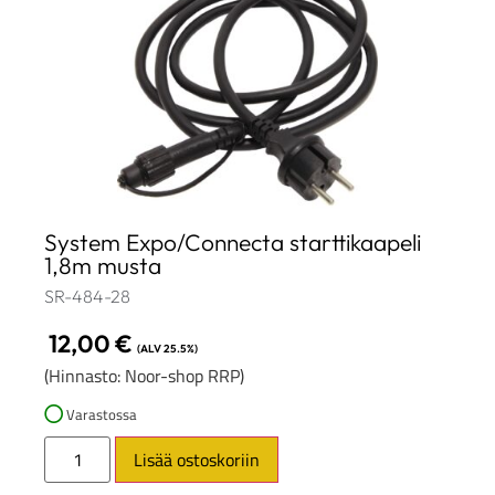
System Expo/Connecta starttikaapeli
1,8m musta
SR-484-28
12,00
€
(ALV 25.5%)
(Hinnasto: Noor-shop RRP)
Varastossa
Lisää ostoskoriin