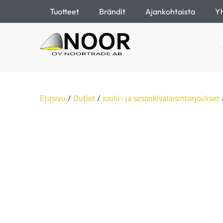
Tuotteet
Brändit
Ajankohtaista
Yh
Etusivu
/
Outlet
/
Joulu- ja sesonkivalaisintarjoukset