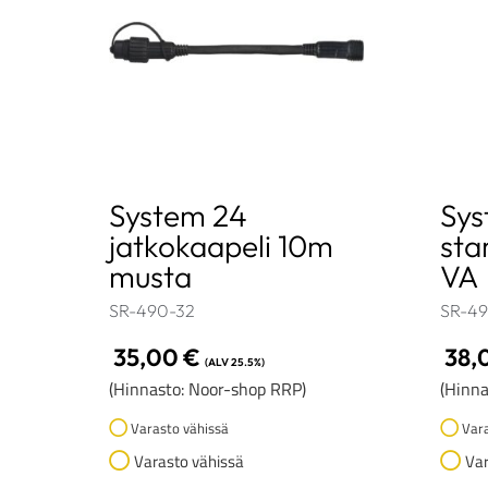
System 24
Sys
jatkokaapeli 10m
sta
musta
VA
SR-490-32
SR-49
35,00
€
38,
(ALV 25.5%)
(Hinnasto: Noor-shop RRP)
(Hinna
Varasto vähissä
Vara
Varasto vähissä
Var