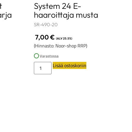
t
System 24 E-
arja
haaroittaja musta
SR-490-20
7,00
€
(ALV 25.5%)
(Hinnasto: Noor-shop RRP)
Varastossa
Lisää ostoskoriin