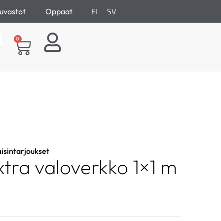
FI
SV
uvastot
Oppaat
0
aisintarjoukset
tra valoverkko 1×1 m