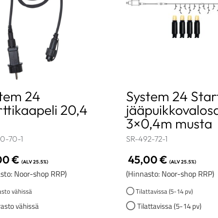
tem 24
System 24 Star
rttikaapeli 20,4
jääpuikkovalos
3×0,4m musta
0-70-1
SR-492-72-1
00
€
45,00
€
(ALV 25.5%)
(ALV 25.5%)
sto: Noor-shop RRP)
(Hinnasto: Noor-shop RRP)
sto vähissä
Tilattavissa (5-14 pv)
asto vähissä
Tilattavissa (5-14 pv)