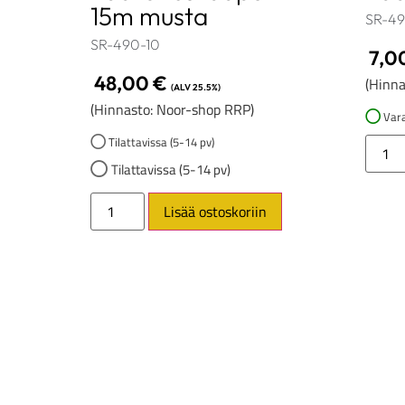
15m musta
SR-4
SR-490-10
7,0
48,00
€
(Hinna
(ALV 25.5%)
(Hinnasto: Noor-shop RRP)
Vara
Tilattavissa (5-14 pv)
Tilattavissa (5-14 pv)
Lisää ostoskoriin