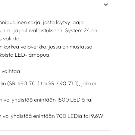
ipuolinen sarja, josta löytyy laaja
 juhla- ja jouluvalaistukseen. System 24 on
s valinta.
 m korkea valoverkko, jossa on mustassa
lkoista LED-lamppua.
 vaihtaa.
lin (SR-490-70-1 tai SR-490-71-1), joka ei
in voi yhdistää enintään 1500 LEDiä tai
in voi yhdistää enintään 700 LEDiä tai 9,6W.