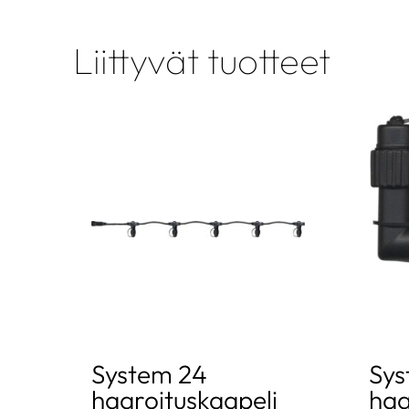
Liittyvät tuotteet
System 24
Sys
haaroituskaapeli
haa