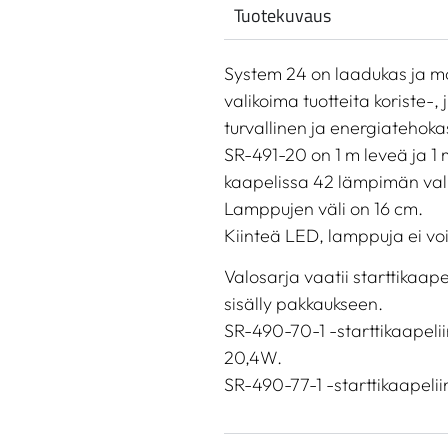
Tuotekuvaus
System 24 on laadukas ja mon
valikoima tuotteita koriste-,
turvallinen ja energiatehoka
SR-491-20 on 1 m leveä ja 1
kaapelissa 42 lämpimän va
Lamppujen väli on 16 cm.
Kiinteä LED, lamppuja ei voi
Valosarja vaatii starttikaape
sisälly pakkaukseen.
SR-490-70-1 -starttikaapeli
20,4W.
SR-490-77-1 -starttikaapeli