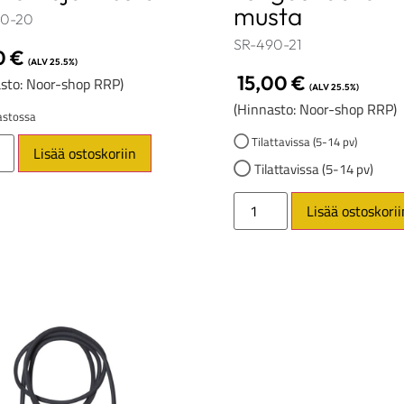
musta
90-20
SR-490-21
0
€
(ALV 25.5%)
15,00
€
sto: Noor-shop RRP)
(ALV 25.5%)
(Hinnasto: Noor-shop RRP)
stossa
Tilattavissa (5-14 pv)
Lisää ostoskoriin
Tilattavissa (5-14 pv)
Lisää ostoskorii