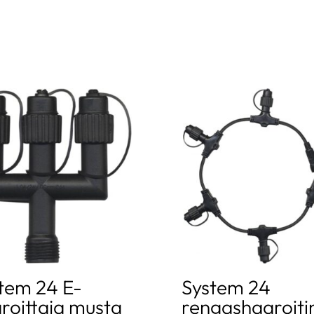
tem 24 E-
System 24
roittaja musta
rengashaaroiti