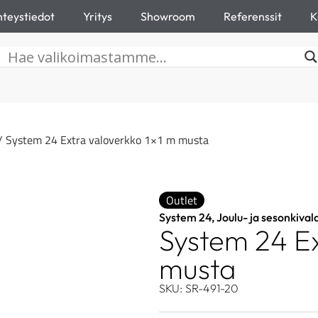
teystiedot
Yritys
Showroom
Referenssit
K
/ System 24 Extra valoverkko 1×1 m musta
Outlet
System 24
,
Joulu- ja sesonkival
System 24 Ex
musta
SKU: SR-491-20