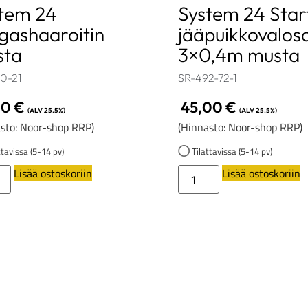
tem 24
System 24 Star
gashaaroitin
jääpuikkovalos
sta
3×0,4m musta
0-21
SR-492-72-1
00
€
45,00
€
(ALV 25.5%)
(ALV 25.5%)
sto: Noor-shop RRP)
(Hinnasto: Noor-shop RRP)
tavissa (5-14 pv)
Tilattavissa (5-14 pv)
Lisää ostoskoriin
Lisää ostoskoriin