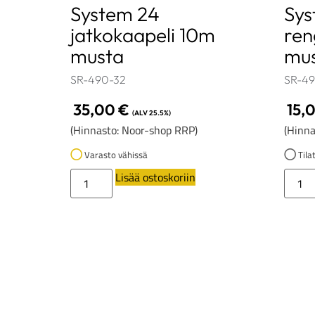
System 24
Sys
jatkokaapeli 10m
ren
musta
mu
SR-490-32
SR-49
35,00
€
15,
(ALV 25.5%)
(Hinnasto: Noor-shop RRP)
(Hinna
Varasto vähissä
Tilat
Lisää ostoskoriin