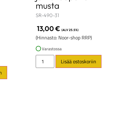
musta
SR-490-31
13,00
€
(ALV 25.5%)
(Hinnasto: Noor-shop RRP)
Varastossa
Lisää ostoskoriin
n