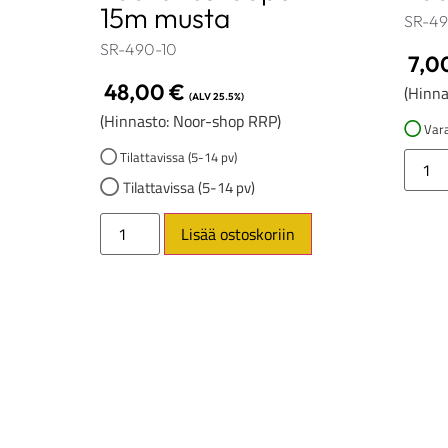
15m musta
SR-4
SR-490-10
7,0
48,00
€
(Hinna
(ALV 25.5%)
(Hinnasto: Noor-shop RRP)
Vara
Tilattavissa (5-14 pv)
Tilattavissa (5-14 pv)
Lisää ostoskoriin