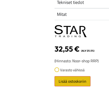
Tekniset tiedot
Mitat
32,55
€
(ALV 25.5%)
(Hinnasto: Noor-shop RRP)
Varasto vähissä
Lisää ostoskoriin