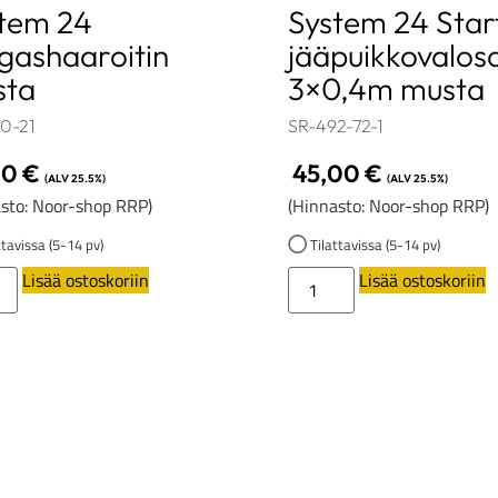
tem 24
System 24 Star
gashaaroitin
jääpuikkovalos
sta
3×0,4m musta
0-21
SR-492-72-1
00
€
45,00
€
(ALV 25.5%)
(ALV 25.5%)
sto: Noor-shop RRP)
(Hinnasto: Noor-shop RRP)
tavissa (5-14 pv)
Tilattavissa (5-14 pv)
Lisää ostoskoriin
Lisää ostoskoriin