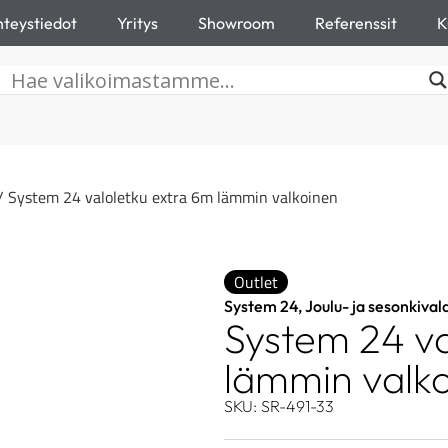
teystiedot
Yritys
Showroom
Referenssit
K
/ System 24 valoletku extra 6m lämmin valkoinen
Outlet
System 24
,
Joulu- ja sesonkival
System 24 va
lämmin valk
SKU: SR-491-33