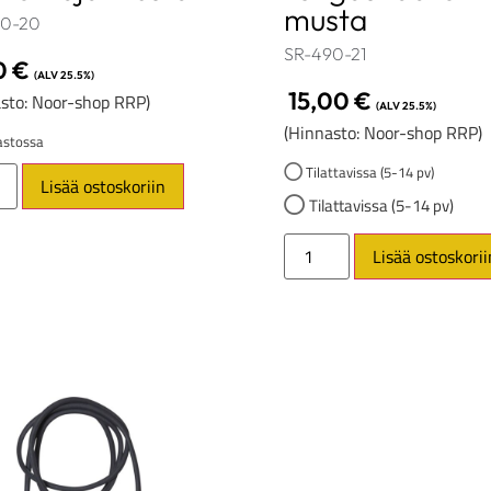
musta
90-20
SR-490-21
0
€
(ALV 25.5%)
15,00
€
sto: Noor-shop RRP)
(ALV 25.5%)
(Hinnasto: Noor-shop RRP)
stossa
Tilattavissa (5-14 pv)
Lisää ostoskoriin
Tilattavissa (5-14 pv)
Lisää ostoskorii