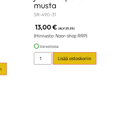
musta
SR-490-31
13,00
€
(ALV 25.5%)
(Hinnasto: Noor-shop RRP)
Varastossa
Lisää ostoskoriin
n