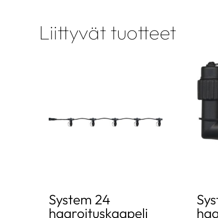
Liittyvät tuotteet
System 24
Sys
haaroituskaapeli
haa