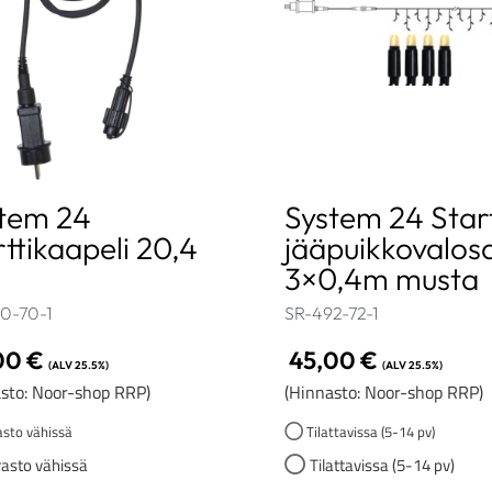
tem 24
System 24 Star
rttikaapeli 20,4
jääpuikkovalos
3×0,4m musta
0-70-1
SR-492-72-1
00
€
45,00
€
(ALV 25.5%)
(ALV 25.5%)
sto: Noor-shop RRP)
(Hinnasto: Noor-shop RRP)
sto vähissä
Tilattavissa (5-14 pv)
asto vähissä
Tilattavissa (5-14 pv)