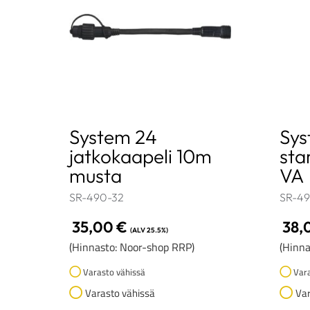
System 24
Sys
jatkokaapeli 10m
sta
musta
VA
SR-490-32
SR-49
35,00
€
38,
(ALV 25.5%)
(Hinnasto: Noor-shop RRP)
(Hinna
Varasto vähissä
Vara
Varasto vähissä
Var