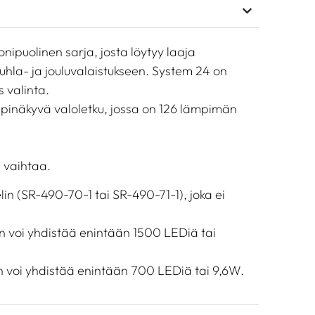
ipuolinen sarja, josta löytyy laaja
 juhla- ja jouluvalaistukseen. System 24 on
s valinta.
äpinäkyvä valoletku, jossa on 126 lämpimän
 vaihtaa.
lin (SR-490-70-1 tai SR-490-71-1), joka ei
in voi yhdistää enintään 1500 LEDiä tai
in voi yhdistää enintään 700 LEDiä tai 9,6W.