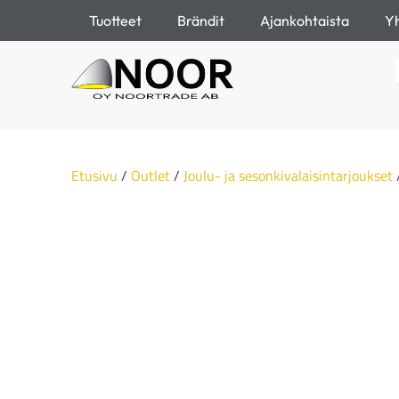
Tuotteet
Brändit
Ajankohtaista
Yh
Etusivu
/
Outlet
/
Joulu- ja sesonkivalaisintarjoukset