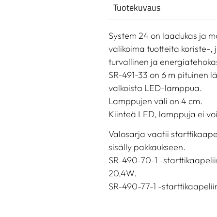
Tuotekuvaus
System 24 on laadukas ja mon
valikoima tuotteita koriste-,
turvallinen ja energiatehoka
SR-491-33 on 6 m pituinen l
valkoista LED-lamppua.
Lamppujen väli on 4 cm.
Kiinteä LED, lamppuja ei voi
Valosarja vaatii starttikaape
sisälly pakkaukseen.
SR-490-70-1 -starttikaapeli
20,4W.
SR-490-77-1 -starttikaapeli