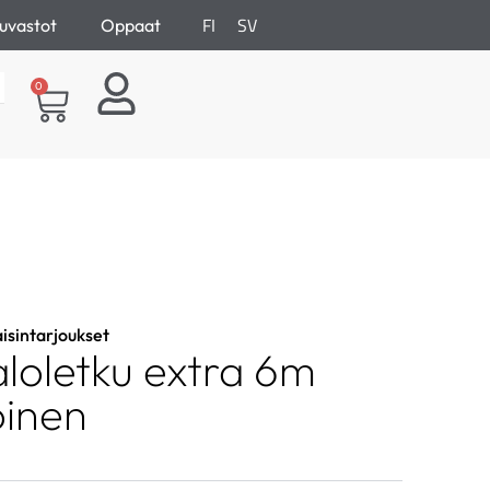
FI
SV
uvastot
Oppaat
0
aisintarjoukset
loletku extra 6m
oinen