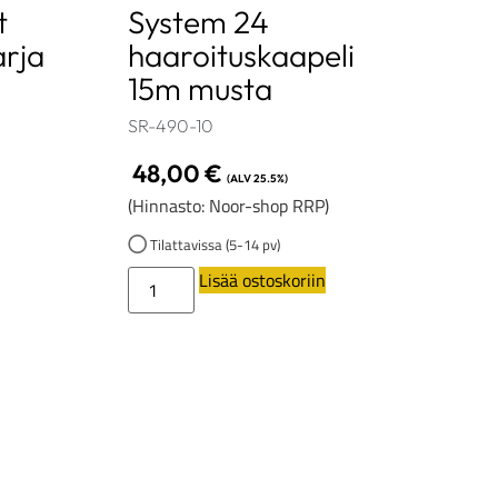
t
System 24
arja
haaroituskaapeli
15m musta
SR-490-10
48,00
€
(ALV 25.5%)
(Hinnasto: Noor-shop RRP)
Tilattavissa (5-14 pv)
Lisää ostoskoriin