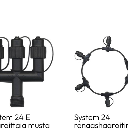
tem 24 E-
System 24
roittaja musta
rengashaaroiti