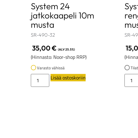
System 24
Sys
jatkokaapeli 10m
ren
musta
mu
SR-490-32
SR-49
35,00
€
15,
(ALV 25.5%)
(Hinnasto: Noor-shop RRP)
(Hinna
Varasto vähissä
Tilat
Lisää ostoskoriin