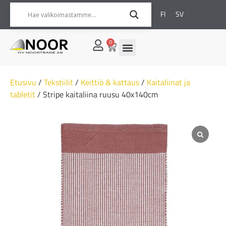
FI
SV
0
Etusivu
/
Tekstiilit
/
Keittiö & kattaus
/
Kaitaliinat ja
tabletit
/ Stripe kaitaliina ruusu 40x140cm