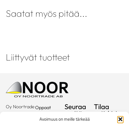
Saatat myös pitää...
Liittyvät tuotteet
Seuraa
Tilaa
Oy Noortrade
Oppaat
meitä
uutiskirje
Ab
Kuvastot
Avoimuus on meille tärkeää
Hallimestarinkatu
Sähköposti
Referenssit
2