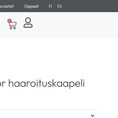
FI
SV
uvastot
Oppaat
0
r haaroituskaapeli