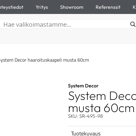
teystiedot
Yritys
Showroom
Referenssit
K
System Decor haaroituskaapeli musta 60cm
System Decor
System Deco
musta 60cm
SKU: SR-495-98
Tuotekuvaus