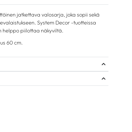
öinen jatkettava valosarja, joka sopii sekä
istevalaistukseen. System Decor -tuotteissa
 helppo piilottaa näkyviltä.
uus 60 cm.