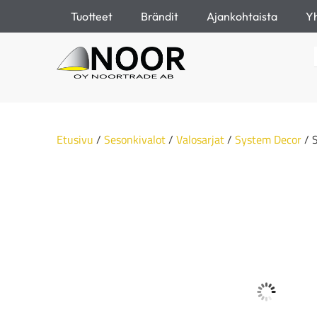
Tuotteet
Brändit
Ajankohtaista
Yh
Etusivu
/
Sesonkivalot
/
Valosarjat
/
System Decor
/ 