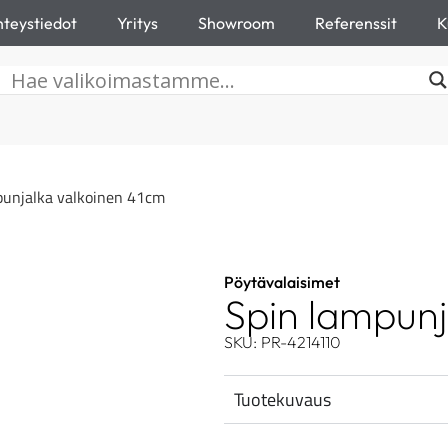
teystiedot
Yritys
Showroom
Referenssit
K
punjalka valkoinen 41cm
Pöytävalaisimet
Spin lampunj
SKU: PR-4214110
Tuotekuvaus