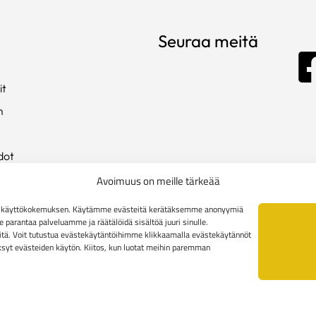
Seuraa meitä
it
m
dot
ista
Avoimuus on meille tärkeää
en käyttökokemuksen. Käytämme evästeitä kerätäksemme anonyymiä
arantaa palveluamme ja räätälöidä sisältöä juuri sinulle.
kki
tä. Voit tutustua evästekäytäntöihimme klikkaamalla evästekäytännöt
äksyt evästeiden käytön. Kiitos, kun luotat meihin paremman
toimitusehdot
Yritysasiakkaiden toimitusehdot
Reklamaatiolomak