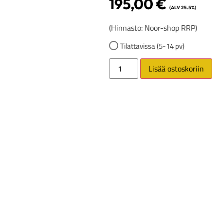
195,00
€
(ALV 25.5%)
(Hinnasto: Noor-shop RRP)
Tilattavissa (5-14 pv)
Lisää ostoskoriin