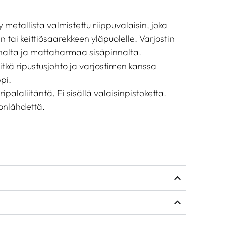
metallista valmistettu riippuvalaisin, joka
 tai keittiösaarekkeen yläpuolelle. Varjostin
nalta ja mattaharmaa sisäpinnalta.
itkä ripustusjohto ja varjostimen kanssa
pi.
palaliitäntä. Ei sisällä valaisinpistoketta.
lonlähdettä.