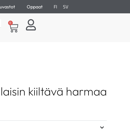
FI
SV
uvastot
Oppaat
0
laisin kiiltävä harmaa