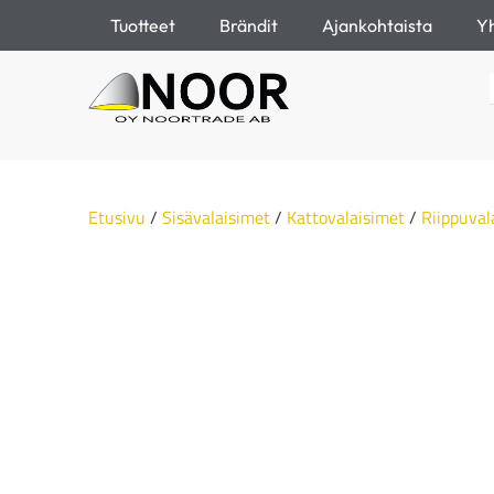
Tuotteet
Brändit
Ajankohtaista
Yh
Etusivu
/
Sisävalaisimet
/
Kattovalaisimet
/
Riippuval