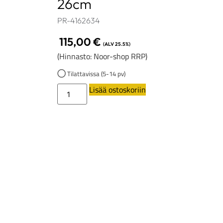
26cm
PR-4162634
115,00
€
(ALV 25.5%)
(Hinnasto: Noor-shop RRP)
Tilattavissa (5-14 pv)
Lisää ostoskoriin