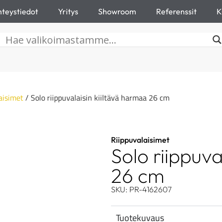
teystiedot
Yritys
Showroom
Referenssit
K
aisimet
/ Solo riippuvalaisin kiiltävä harmaa 26 cm
Riippuvalaisimet
Solo riippuva
26 cm
SKU: PR-4162607
Tuotekuvaus