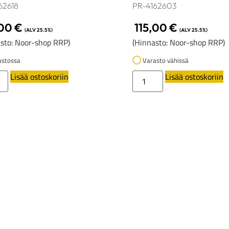
62618
PR-4162603
,00
€
115,00
€
(ALV 25.5%)
(ALV 25.5%)
sto: Noor-shop RRP)
(Hinnasto: Noor-shop RRP)
stossa
Varasto vähissä
Lisää ostoskoriin
Lisää ostoskoriin