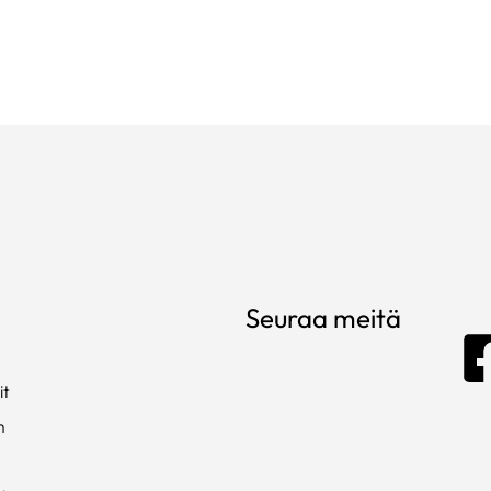
Seuraa meitä
it
m