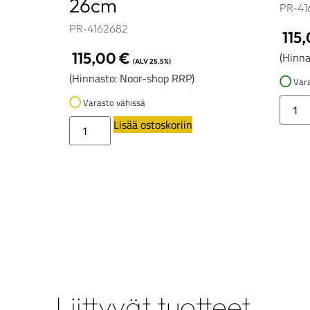
26cm
PR-41
PR-4162682
115
115,00
€
(Hinna
(ALV 25.5%)
(Hinnasto: Noor-shop RRP)
Vara
Varasto vähissä
Lisää ostoskoriin
Liittyvät tuotteet