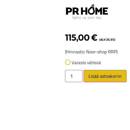
115,00
€
(ALV 25.5%)
(Hinnasto: Noor-shop RRP)
Varasto vähissä
Lisää ostoskoriin