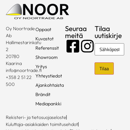
Seuraa
Tilaa
Oy Noortrade
Oppaat
meitä
uutiskirje
Ab
Kuvastot
Hallimestarinkatu
Sähköposti
Referenssit
2
20780
Showroom
Kaarina
Yritys
info@noortrade.fi
Yhteystiedot
+358 2 51 22
500
Ajankohtaista
Brändit
Mediapankki
Rekisteri- ja tietosuojaseloste
Kuluttaja-asiakkaiden toimitusehdot