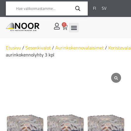
FI
SV
0
Etusivu
/
Sesonkivalot
/
Aurinkokennovalaisimet
/
Koristevala
aurinkokennolyhty 3 kpl