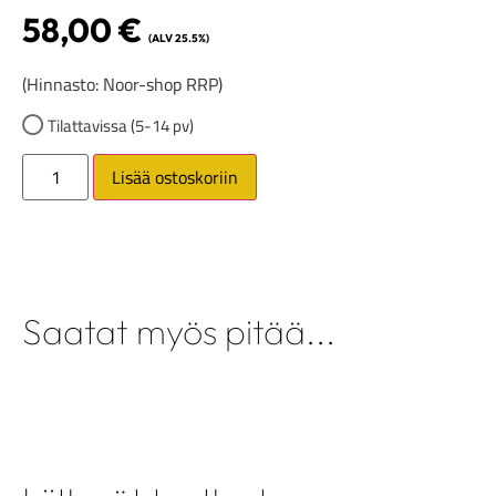
58,00
€
(ALV 25.5%)
(Hinnasto: Noor-shop RRP)
Tilattavissa (5-14 pv)
Lisää ostoskoriin
Saatat myös pitää...