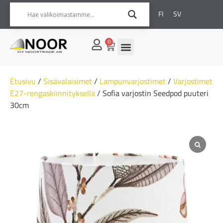
FI
SV
0
Etusivu
/
Sisävalaisimet
/
Lampunvarjostimet
/
Varjostimet
E27-rengaskiinnityksellä
/ Sofia varjostin Seedpod puuteri
30cm