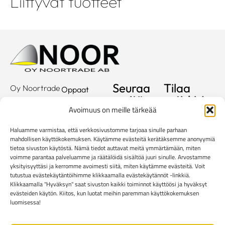
Liittyvät tuotteet
Seuraa
Tilaa
Oy Noortrade
Oppaat
meitä
uutiskirje
Ab
Kuvastot
Avoimuus on meille tärkeää
Hallimestarinkatu
Sähköposti
Referenssit
2
Haluamme varmistaa, että verkkosivustomme tarjoaa sinulle parhaan
20780
Showroom
mahdollisen käyttökokemuksen. Käytämme evästeitä kerätäksemme anonyymiä
Kaarina
tietoa sivuston käytöstä. Nämä tiedot auttavat meitä ymmärtämään, miten
Yritys
voimme parantaa palveluamme ja räätälöidä sisältöä juuri sinulle. Arvostamme
info@noortrade.fi
yksityisyyttäsi ja kerromme avoimesti siitä, miten käytämme evästeitä. Voit
Yhteystiedot
+358 2 51 22
tutustua evästekäytäntöihimme klikkaamalla evästekäytännöt -linkkiä.
500
Klikkaamalla "Hyväksyn" saat sivuston kaikki toiminnot käyttöösi ja hyväksyt
Ajankohtaista
evästeiden käytön. Kiitos, kun luotat meihin paremman käyttökokemuksen
Brändit
luomisessa!
Mediapankki