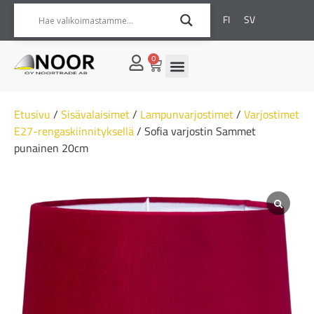
FI
SV
0
Etusivu
/
Sisävalaisimet
/
Lampunvarjostimet
/
Varjostimet
E27-rengaskiinnityksellä
/ Sofia varjostin Sammet
punainen 20cm