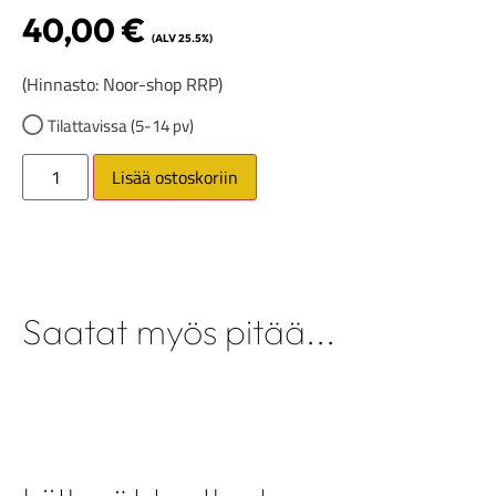
40,00
€
(ALV 25.5%)
(Hinnasto: Noor-shop RRP)
Tilattavissa (5-14 pv)
Lisää ostoskoriin
Saatat myös pitää...