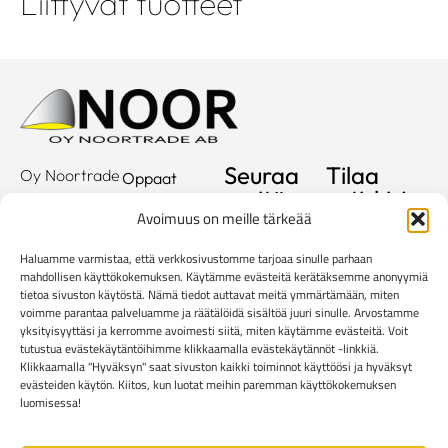
Liittyvät tuotteet
Seuraa
Tilaa
Oy Noortrade
Oppaat
meitä
uutiskirje
Ab
Kuvastot
Avoimuus on meille tärkeää
Hallimestarinkatu
Sähköposti
Referenssit
2
Haluamme varmistaa, että verkkosivustomme tarjoaa sinulle parhaan
20780
Showroom
mahdollisen käyttökokemuksen. Käytämme evästeitä kerätäksemme anonyymiä
Kaarina
tietoa sivuston käytöstä. Nämä tiedot auttavat meitä ymmärtämään, miten
Yritys
voimme parantaa palveluamme ja räätälöidä sisältöä juuri sinulle. Arvostamme
info@noortrade.fi
yksityisyyttäsi ja kerromme avoimesti siitä, miten käytämme evästeitä. Voit
Yhteystiedot
+358 2 51 22
tutustua evästekäytäntöihimme klikkaamalla evästekäytännöt -linkkiä.
500
Klikkaamalla "Hyväksyn" saat sivuston kaikki toiminnot käyttöösi ja hyväksyt
Ajankohtaista
evästeiden käytön. Kiitos, kun luotat meihin paremman käyttökokemuksen
Brändit
luomisessa!
Mediapankki