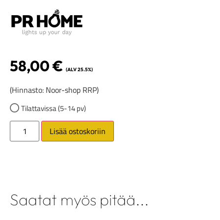
58,00
€
(ALV 25.5%)
(Hinnasto: Noor-shop RRP)
Tilattavissa (5-14 pv)
Lisää ostoskoriin
Saatat myös pitää...