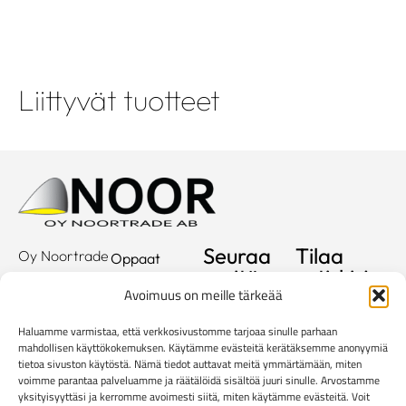
Liittyvät tuotteet
Seuraa
Tilaa
Oy Noortrade
Oppaat
meitä
uutiskirje
Ab
Kuvastot
Avoimuus on meille tärkeää
Hallimestarinkatu
Sähköposti
Referenssit
2
Haluamme varmistaa, että verkkosivustomme tarjoaa sinulle parhaan
20780
Showroom
mahdollisen käyttökokemuksen. Käytämme evästeitä kerätäksemme anonyymiä
Kaarina
tietoa sivuston käytöstä. Nämä tiedot auttavat meitä ymmärtämään, miten
Yritys
voimme parantaa palveluamme ja räätälöidä sisältöä juuri sinulle. Arvostamme
info@noortrade.fi
yksityisyyttäsi ja kerromme avoimesti siitä, miten käytämme evästeitä. Voit
Yhteystiedot