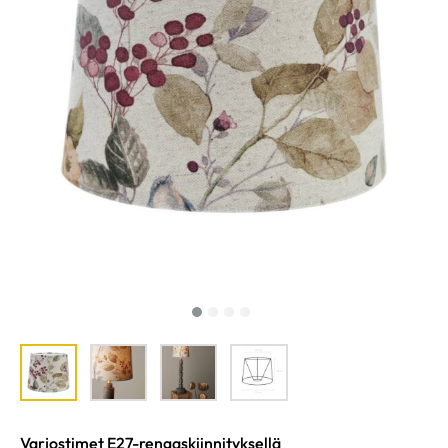
Varjostimet E27-rengaskiinnityksellä