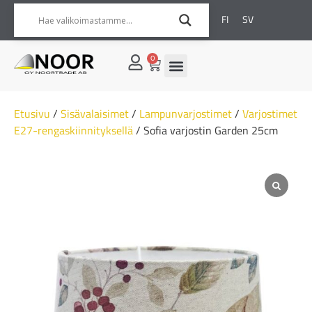
FI
SV
0
Etusivu
/
Sisävalaisimet
/
Lampunvarjostimet
/
Varjostimet
E27-rengaskiinnityksellä
/ Sofia varjostin Garden 25cm