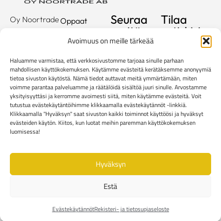
Seuraa
Tilaa
Oy Noortrade
Oppaat
meitä
uutiskirje
Ab
Kuvastot
Avoimuus on meille tärkeää
Hallimestarinkatu
Sähköposti
Referenssit
2
Haluamme varmistaa, että verkkosivustomme tarjoaa sinulle parhaan
20780
Showroom
mahdollisen käyttökokemuksen. Käytämme evästeitä kerätäksemme anonyymiä
tietoa sivuston käytöstä. Nämä tiedot auttavat meitä ymmärtämään, miten
Kaarina
Yritys
voimme parantaa palveluamme ja räätälöidä sisältöä juuri sinulle. Arvostamme
info@noortrade.fi
yksityisyyttäsi ja kerromme avoimesti siitä, miten käytämme evästeitä. Voit
Yhteystiedot
+358 2 51 22
tutustua evästekäytäntöihimme klikkaamalla evästekäytännöt -linkkiä.
Klikkaamalla "Hyväksyn" saat sivuston kaikki toiminnot käyttöösi ja hyväksyt
500
Ajankohtaista
evästeiden käytön. Kiitos, kun luotat meihin paremman käyttökokemuksen
Brändit
luomisessa!
Mediapankki
Hyväksyn
Rekisteri- ja tietosuojaseloste
Kuluttaja-asiakkaiden toimitusehdot
Estä
Yritysasiakkaiden toimitusehdot
Reklamaatiolomake
Evästekäytännöt
Evästekäytännöt
Rekisteri- ja tietosuojaseloste