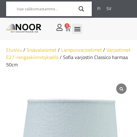
FI
SV
0
Etusivu
/
Sisävalaisimet
/
Lampunvarjostimet
/
Varjostimet
E27-rengaskiinnityksellä
/ Sofia varjostin Classico harmaa
50cm