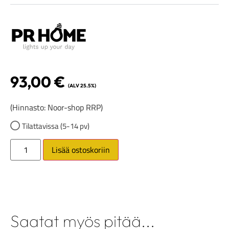
93,00
€
(ALV 25.5%)
(Hinnasto: Noor-shop RRP)
Tilattavissa (5-14 pv)
Lisää ostoskoriin
Saatat myös pitää...