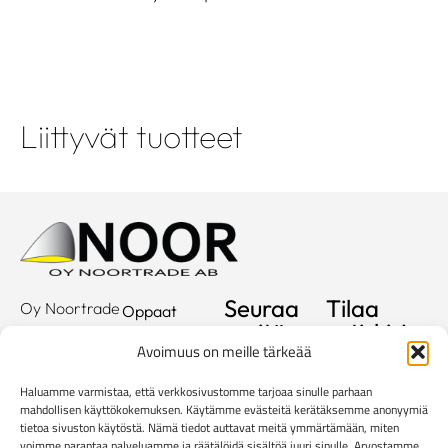
Liittyvät tuotteet
Seuraa
Tilaa
Oy Noortrade
Oppaat
meitä
uutiskirje
Ab
Kuvastot
Avoimuus on meille tärkeää
Hallimestarinkatu
Sähköposti
Referenssit
2
Haluamme varmistaa, että verkkosivustomme tarjoaa sinulle parhaan
20780
Showroom
mahdollisen käyttökokemuksen. Käytämme evästeitä kerätäksemme anonyymiä
tietoa sivuston käytöstä. Nämä tiedot auttavat meitä ymmärtämään, miten
Kaarina
Yritys
voimme parantaa palveluamme ja räätälöidä sisältöä juuri sinulle. Arvostamme