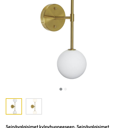
Seinävalaisimet kylpyhuoneeseen
,
Seinävalaisimet