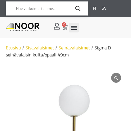
FI
SV
0
Etusivu
/
Sisävalaisimet
/
Seinävalaisimet
/ Sigma D
seinävalaisin kulta/opaali 49cm