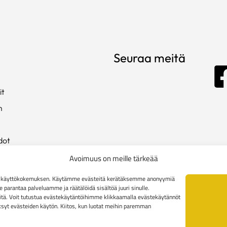
Seuraa meitä
it
m
dot
ista
Avoimuus on meille tärkeää
en käyttökokemuksen. Käytämme evästeitä kerätäksemme anonyymiä
arantaa palveluamme ja räätälöidä sisältöä juuri sinulle.
kki
tä. Voit tutustua evästekäytäntöihimme klikkaamalla evästekäytännöt
äksyt evästeiden käytön. Kiitos, kun luotat meihin paremman
toimitusehdot
Yritysasiakkaiden toimitusehdot
Reklamaatiolomak