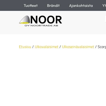
Tuotteet
Brändit
Ajankohtaista
Yh
Etusivu
/
Ulkovalaisimet
/
Ulkoseinävalaisimet
/ Scorp