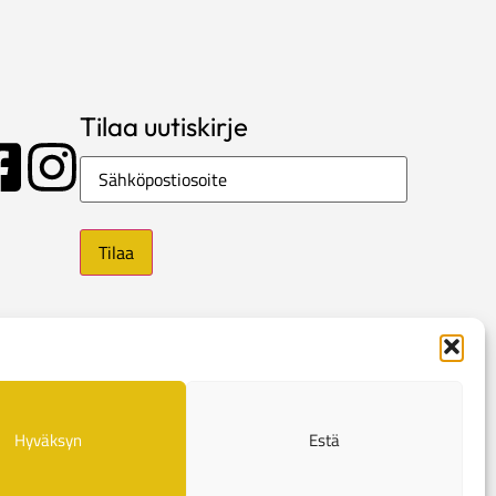
Tilaa uutiskirje
Sähköposti
Hyväksyn
Estä
e
Evästekäytännöt