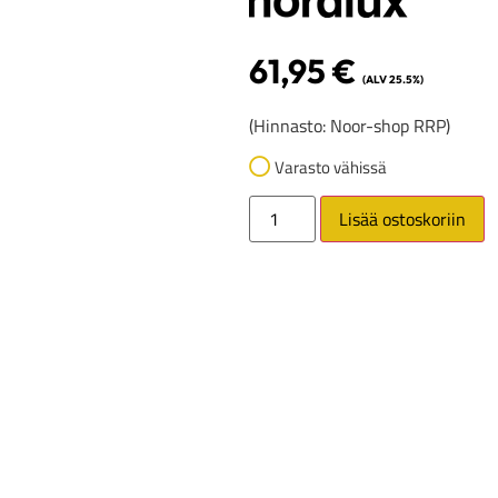
61,95
€
(ALV 25.5%)
(Hinnasto: Noor-shop RRP)
Varasto vähissä
Lisää ostoskoriin