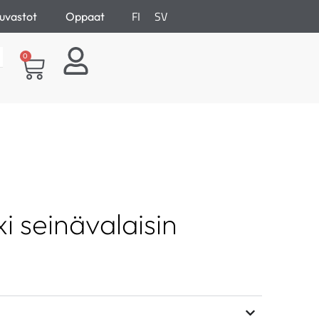
FI
SV
uvastot
Oppaat
0
i seinävalaisin