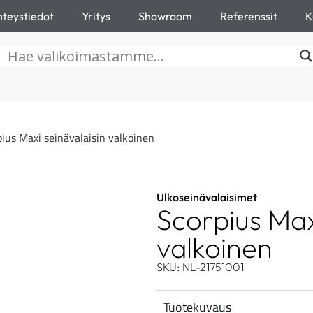
teystiedot
Yritys
Showroom
Referenssit
K
ius Maxi seinävalaisin valkoinen
Ulkoseinävalaisimet
Scorpius Max
valkoinen
SKU: NL-21751001
Tuotekuvaus