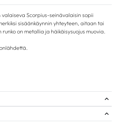
 valaiseva Scorpius-seinävalaisin sopii
erkiksi sisäänkäynnin yhteyteen, aitaan tai
runko on metallia ja häikäisysuojus muovia.
lonlähdettä.