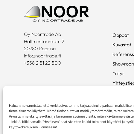
Oy Noortrade Ab
Oppaat
Hallimestarinkatu 2
Kuvastot
20780 Kaarina
Referenss
info@noortrade.fi
+358 2 51 22 500
Showroo
Yritys
Yhteystie
Ajankohta
Brändit
Haluamme varmistaa, että verkkosivustomme tarjoaa sinulle parhaan mahdollis
tietoa sivuston käytöstä. Nämä tiedot auttavat meitä ymmärtämään, miten voimme p
Mediapan
Arvostamme yksityisyyttäsi ja kerromme avoimesti siitä, miten käytämme evästei
-linkkiä. Klikkaamalla "Hyväksyn" saat sivuston kaikki toiminnot käyttöösi ja hyv
käyttökokemuksen luomisessa!
Rekisteri- ja tietosuojaseloste
Kuluttaja-asiakkaiden 