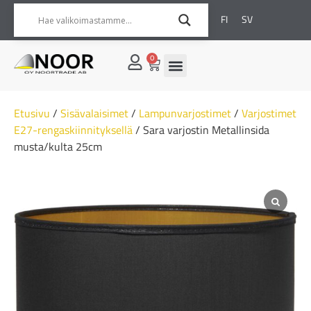
FI
SV
0
Etusivu
/
Sisävalaisimet
/
Lampunvarjostimet
/
Varjostimet
E27-rengaskiinnityksellä
/ Sara varjostin Metallinsida
musta/kulta 25cm