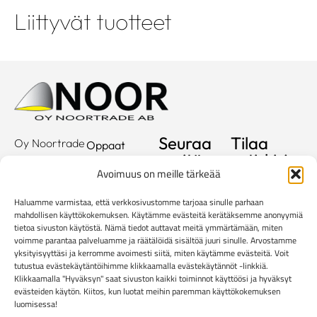
Liittyvät tuotteet
Seuraa
Tilaa
Oy Noortrade
Oppaat
meitä
uutiskirje
Ab
Kuvastot
Avoimuus on meille tärkeää
Hallimestarinkatu
Sähköposti
Referenssit
2
Haluamme varmistaa, että verkkosivustomme tarjoaa sinulle parhaan
20780
Showroom
mahdollisen käyttökokemuksen. Käytämme evästeitä kerätäksemme anonyymiä
Kaarina
tietoa sivuston käytöstä. Nämä tiedot auttavat meitä ymmärtämään, miten
Yritys
voimme parantaa palveluamme ja räätälöidä sisältöä juuri sinulle. Arvostamme
info@noortrade.fi
yksityisyyttäsi ja kerromme avoimesti siitä, miten käytämme evästeitä. Voit
Yhteystiedot
+358 2 51 22
tutustua evästekäytäntöihimme klikkaamalla evästekäytännöt -linkkiä.
500
Klikkaamalla "Hyväksyn" saat sivuston kaikki toiminnot käyttöösi ja hyväksyt
Ajankohtaista
evästeiden käytön. Kiitos, kun luotat meihin paremman käyttökokemuksen
Brändit
luomisessa!