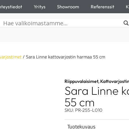
teystiedot
Yritys
Showroom
Referenssit
K
varjostimet
/ Sara Linne kattovarjostin harmaa 55 cm
Riippuvalaisimet
,
Kattovarjosti
Sara Linne k
55 cm
SKU: PR-255-L010
Tuotekuvaus