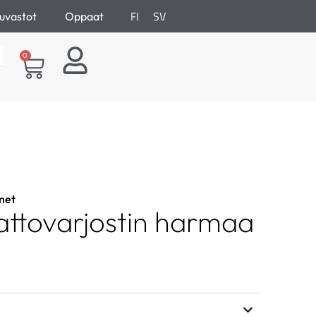
FI
SV
uvastot
Oppaat
0
met
attovarjostin harmaa