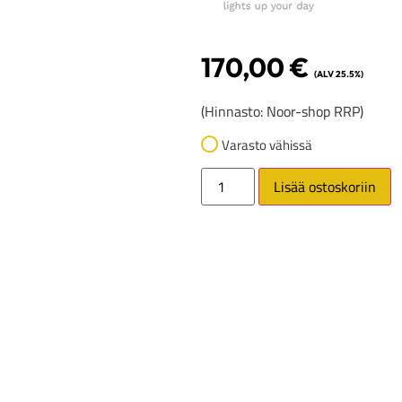
170,00
€
(ALV 25.5%)
(Hinnasto: Noor-shop RRP)
Varasto vähissä
Lisää ostoskoriin