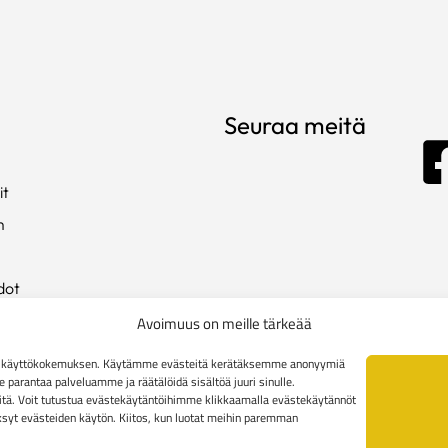
Seuraa meitä
it
m
dot
ista
Avoimuus on meille tärkeää
en käyttökokemuksen. Käytämme evästeitä kerätäksemme anonyymiä
arantaa palveluamme ja räätälöidä sisältöä juuri sinulle.
kki
tä. Voit tutustua evästekäytäntöihimme klikkaamalla evästekäytännöt
äksyt evästeiden käytön. Kiitos, kun luotat meihin paremman
toimitusehdot
Yritysasiakkaiden toimitusehdot
Reklamaatiolomak