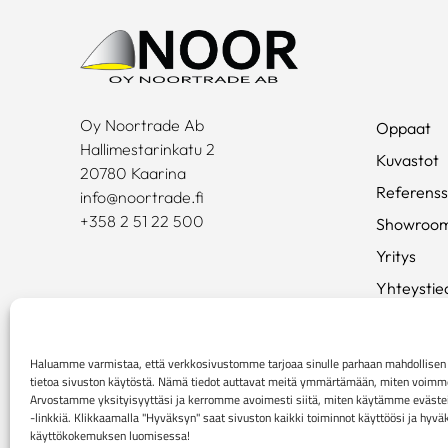
Oy Noortrade Ab
Oppaat
Hallimestarinkatu 2
Kuvastot
20780 Kaarina
Referenss
info@noortrade.fi
+358 2 51 22 500
Showroo
Yritys
Yhteystie
Ajankohta
Brändit
Haluamme varmistaa, että verkkosivustomme tarjoaa sinulle parhaan mahdollis
tietoa sivuston käytöstä. Nämä tiedot auttavat meitä ymmärtämään, miten voimme p
Mediapan
Arvostamme yksityisyyttäsi ja kerromme avoimesti siitä, miten käytämme evästei
-linkkiä. Klikkaamalla "Hyväksyn" saat sivuston kaikki toiminnot käyttöösi ja hyv
käyttökokemuksen luomisessa!
Rekisteri- ja tietosuojaseloste
Kuluttaja-asiakkaiden 