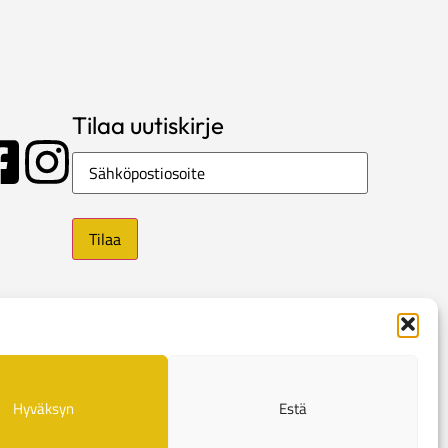
Tilaa uutiskirje
Sähköposti
Hyväksyn
Estä
e
Evästekäytännöt