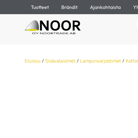
Tuotteet
Brändit
Ajankohtaista
Yh
Etusivu
/
Sisävalaisimet
/
Lampunvarjostimet
/
Katto