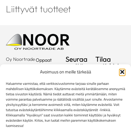
Liittyvät tuotteet
Seuraa
Tilaa
Oy Noortrade
Oppaat
meitä
uutiskirje
Ab
Kuvastot
Avoimuus on meille tärkeää
Hallimestarinkatu
Sähköposti
Referenssit
2
Haluamme varmistaa, että verkkosivustomme tarjoaa sinulle parhaan
20780
Showroom
mahdollisen käyttökokemuksen. Käytämme evästeitä kerätäksemme anonyymiä
Kaarina
tietoa sivuston käytöstä. Nämä tiedot auttavat meitä ymmärtämään, miten
Yritys
voimme parantaa palveluamme ja räätälöidä sisältöä juuri sinulle. Arvostamme
info@noortrade.fi
yksityisyyttäsi ja kerromme avoimesti siitä, miten käytämme evästeitä. Voit
Yhteystiedot
+358 2 51 22
tutustua evästekäytäntöihimme klikkaamalla evästekäytännöt -linkkiä.
500
Klikkaamalla "Hyväksyn" saat sivuston kaikki toiminnot käyttöösi ja hyväksyt
Ajankohtaista
evästeiden käytön. Kiitos, kun luotat meihin paremman käyttökokemuksen
Brändit
luomisessa!