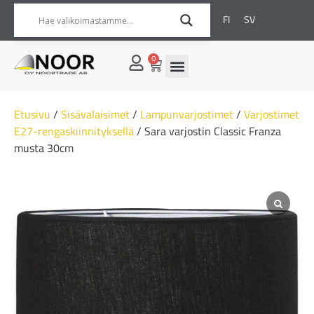
FI
SV
0
Etusivu
/
Sisävalaisimet
/
Lampunvarjostimet
/
Varjostimet
E27-rengaskiinnityksellä
/ Sara varjostin Classic Franza
musta 30cm