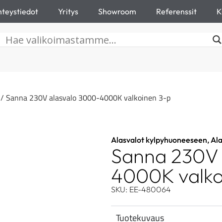
teystiedot
Yritys
Showroom
Referenssit
K
/ Sanna 230V alasvalo 3000-4000K valkoinen 3-p
Alasvalot kylpyhuoneeseen
,
Ala
Sanna 230V 
4000K valko
SKU: EE-480064
Tuotekuvaus