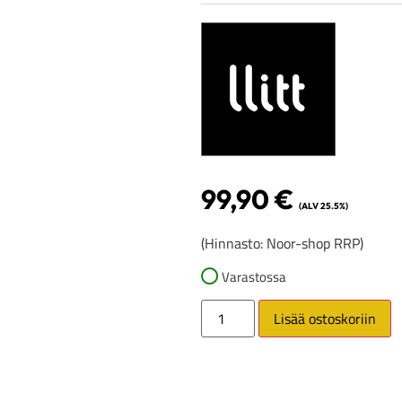
99,90
€
(ALV 25.5%)
(Hinnasto: Noor-shop RRP)
Varastossa
Lisää ostoskoriin