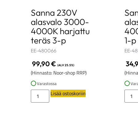
Sanna 230V
Sa
alasvalo 3000-
ala
4000K harjattu
400
teräs 3-p
1-p
EE-480066
EE-4
99,90
€
34,
(ALV 25.5%)
(Hinnasto: Noor-shop RRP)
(Hinna
Varastossa
Vara
Lisää ostoskoriin