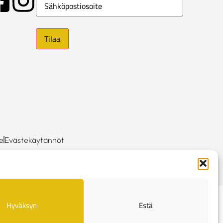
e
Evästekäytännöt
Hyväksyn
Estä