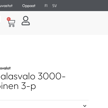
FI
SV
uvastot
Oppaat
0
svalot
alasvalo 3000-
inen 3-p