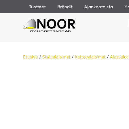
Tuotteet
Brändit
Ajankohtaista
Yh
Etusivu
/
Sisävalaisimet
/
Kattovalaisimet
/
Alasvalot