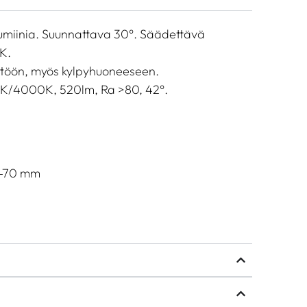
miinia. Suunnattava 30°. Säädettävä
K.
yttöön, myös kylpyhuoneeseen.
0K/4000K, 520lm, Ra >80, 42°.
5-70 mm