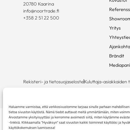
20780 Kaarina
Referenss
info@noortrade.fi
+358 2 51 22 500
Showroo
Yritys
Yhteystie
Ajankohta
Brändit
Mediapan
Rekisteri- ja tietosuojaseloste
Kuluttaja-asiakkaiden 
Haluamme varmistaa, että verkkosivustomme tarjoaa sinulle parhaan mahdollis
tietoa sivuston käytöstä. Nämä tiedot auttavat meitä ymmärtämään, miten voimme p
Arvostamme yksityisyyttäsi ja kerromme avoimesti siitä, miten käytämme evästei
-linkkiä. Klikkaamalla "Hyväksyn" saat sivuston kaikki toiminnot käyttöösi ja hyv
käyttökokemuksen luomisessa!