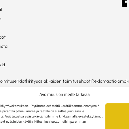
it
m
dot
ista
kki
toimitusehdot
Yritysasiakkaiden toimitusehdot
Reklamaatiolomak
Avoimuus on meille tärkeää
en käyttökokemuksen. Käytämme evästeitä kerätäksemme anonyymiä
arantaa palveluamme ja räätälöidä sisältöä juuri sinulle.
tä. Voit tutustua evästekäytäntöihimme klikkaamalla evästekäytännöt
äksyt evästeiden käytön. Kiitos, kun luotat meihin paremman