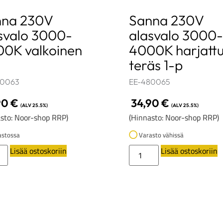
nna 230V
Sanna 230V
svalo 3000-
alasvalo 3000-
0K valkoinen
4000K harjatt
teräs 1-p
80063
EE-480065
90
€
34,90
€
(ALV 25.5%)
(ALV 25.5%)
sto: Noor-shop RRP)
(Hinnasto: Noor-shop RRP)
stossa
Varasto vähissä
Lisää ostoskoriin
Lisää ostoskoriin