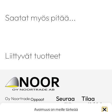
Saatat myös pitää...
Liittyvät tuotteet
Seuraa
Tilaa
Oy Noortrade
Oppaat
meitä
uutiskirje
Ab
Kuvastot
Avoimuus on meille tärkeää
Hallimestarinkatu