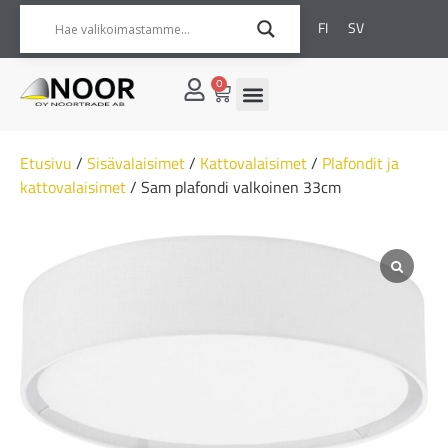
FI
SV
0
Etusivu
/
Sisävalaisimet
/
Kattovalaisimet
/
Plafondit ja
kattovalaisimet
/ Sam plafondi valkoinen 33cm