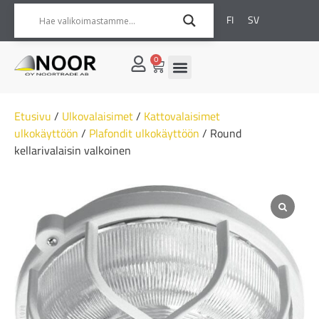
FI
SV
0
Etusivu
/
Ulkovalaisimet
/
Kattovalaisimet
ulkokäyttöön
/
Plafondit ulkokäyttöön
/ Round
kellarivalaisin valkoinen