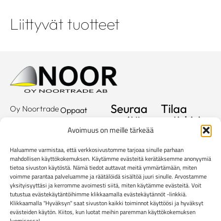
Liittyvät tuotteet
Seuraa
Tilaa
Oy Noortrade
Oppaat
meitä
uutiskirje
Ab
Kuvastot
Avoimuus on meille tärkeää
Hallimestarinkatu
Sähköposti
Referenssit
2
Haluamme varmistaa, että verkkosivustomme tarjoaa sinulle parhaan
20780
Showroom
mahdollisen käyttökokemuksen. Käytämme evästeitä kerätäksemme anonyymiä
tietoa sivuston käytöstä. Nämä tiedot auttavat meitä ymmärtämään, miten
Kaarina
Yritys
voimme parantaa palveluamme ja räätälöidä sisältöä juuri sinulle. Arvostamme
info@noortrade.fi
yksityisyyttäsi ja kerromme avoimesti siitä, miten käytämme evästeitä. Voit
Yhteystiedot
+358 2 51 22
tutustua evästekäytäntöihimme klikkaamalla evästekäytännöt -linkkiä.
Klikkaamalla "Hyväksyn" saat sivuston kaikki toiminnot käyttöösi ja hyväksyt
500
Ajankohtaista
evästeiden käytön. Kiitos, kun luotat meihin paremman käyttökokemuksen
Brändit
luomisessa!