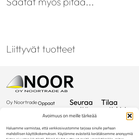
Saatat myös pitää...
Liittyvät tuotteet
Seuraa
Tilaa
Oy Noortrade
Oppaat
meitä
uutiskirje
Ab
Kuvastot
Avoimuus on meille tärkeää
Hallimestarinkatu
Sähköposti
Referenssit
2
Haluamme varmistaa, että verkkosivustomme tarjoaa sinulle parhaan
20780
Showroom
mahdollisen käyttökokemuksen. Käytämme evästeitä kerätäksemme anonyymiä