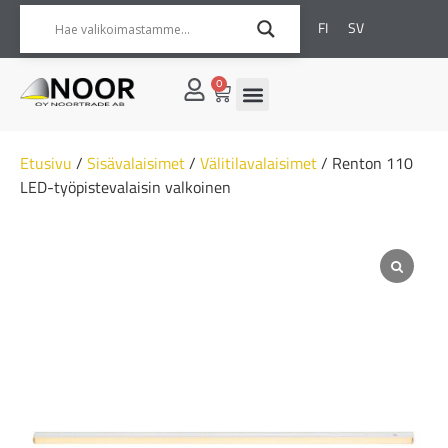
FI
SV
0
Etusivu
/
Sisävalaisimet
/
Välitilavalaisimet
/ Renton 110
LED-työpistevalaisin valkoinen