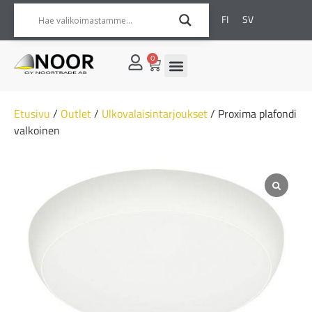
FI
SV
0
Etusivu
/
Outlet
/
Ulkovalaisintarjoukset
/ Proxima plafondi
valkoinen